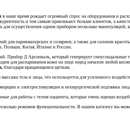
ы
в наше время рождает огромный спрос на оборудования и расх
курентность и тем самым привлекают больше клиентов, а качест
ь для осуществления одним прибором несколько манипуляций, ко
ний для парикмахерских и соляриев, а также для салонов красо
, Польши, Китая, Италии и России.
ий. Прибор Д Арсонваль, который генерирует синусоидальные то
ходим для распаривания кожи на лице перед началом любой косм
и,
благодаря вращающимся щеткам.
массажа тела и лица, что используется для усиленного воздейст
т морщин и электростимуляции и нехирургической подтяжки лица
нные для работы с телом пациента, которые очень хорошо возд
сколько режимов функциональности. В нашем каталоге вы може