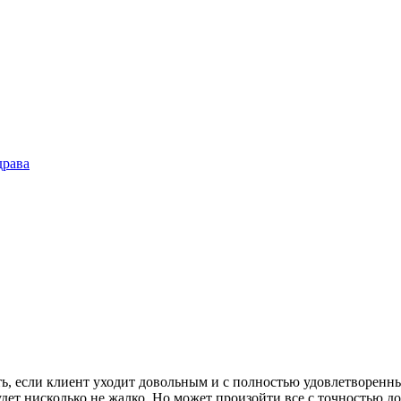
драва
ть, если клиент уходит довольным и с полностью удовлетворенны
ет нисколько не жалко. Но может произойти все с точностью до 