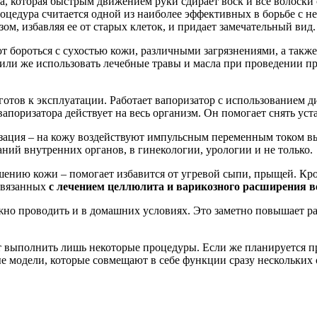
а, которая быстрым движением руки сдирает воск и все волоски 
оцедура считается одной из наиболее эффективных в борьбе с н
зом, избавляя ее от старых клеток, и придает замечательный вид.
ют бороться с сухостью кожи, различными загрязнениями, а так
или же использовать лечебные травы и масла при проведении п
 готов к эксплуатации. Работает вапоризатор с использованием
поризатора действует на весь организм. Он помогает снять уст
зация – на кожу воздействуют импульсным переменным током в
аний внутренних органов, в гинекологии, урологии и не только.
шению кожи – помогает избавится от угревой сыпи, прыщей. Кро
связанных
с лечением целлюлита и варикозного расширения в
но проводить и в домашних условиях. Это заметно повышает ра
ет выполнить лишь некоторые процедуры. Если же планируется п
е модели, которые совмещают в себе функции сразу нескольких 