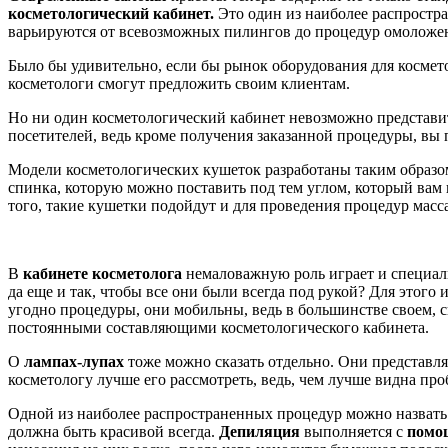
косметологический кабинет.
Это один из наиболее распростр
варьируются от всевозможных пилингов до процедур омоложен
Было бы удивительно, если бы рынок оборудования для космето
косметологи смогут предложить своим клиентам.
Но ни один косметологический кабинет невозможно представит
посетителей, ведь кроме получения заказанной процедуры, вы 
Модели косметологических кушеток разработаны таким образом
спинка, которую можно поставить под тем углом, который вам 
того, такие кушетки подойдут и для проведения процедур масс
В
кабинете косметолога
немаловажную роль играет и специа
да еще и так, чтобы все они были всегда под рукой? Для этого
угодно процедуры, они мобильны, ведь в большинстве своем, с
постоянными составляющими косметологического кабинета.
О
лампах-лупах
тоже можно сказать отдельно. Они представля
косметологу лучше его рассмотреть, ведь, чем лучше видна про
Одной из наиболее распространенных процедур можно назвать 
должна быть красивой всегда.
Депиляция
выполняется с
помощ