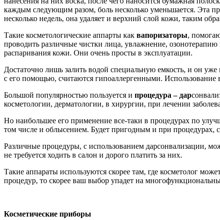
нанесения на них воска, после чего наносится бумажная полоск
каждым следующим разом, боль несколько уменьшается. Эта пр
несколько недель, она удаляет и верхний слой кожи, таким обра
Такие косметологические аппарты как
вапоризаторы
, помога
проводить различные чистки лица, увлажнение, озонотерапию 
распаривания кожи. Они очень просты в эксплуатации.
Достаточно лишь залить водой специальную емкость, и он уже
с его помощью, считаются гипоаллергенными. Использование ва
Большой популярностью пользуется и
процедура – дар
сонвали
косметологии, дерматологии, в хирургии, при лечении заболев
Но наибольшее его применение все-таки в процедурах по улуч
том числе и облысением. Будет пригодным и при процедурах, 
Различные процедуры, с использованием дарсонвализации, мож
не требуется ходить в салон и дорого платить за них.
Такие аппараты используются скорее там, где косметолог мож
процедур, то скорее ваш выбор упадет на многофункциональны
Косметические приборы