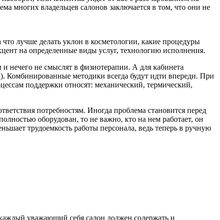
лема многих владельцев салонов заключается в том, что они не
а что лучше делать уклон в косметологии, какие процедуры
акцент на определенные виды услуг, технологию исполнения.
 и нечего не смыслят в физиотерапии. А для кабинета
к). Комбинированные методики всегда будут идти впереди. При
цессам поддержки относят: механический, термический,
тветствия потребностям. Иногда проблема становится перед
олностью оборудован, то не важно, кто на нем работает, он
еньшает трудоемкость работы персонала, ведь теперь в ручную
и каждый уважающий себя салон должен содержать и