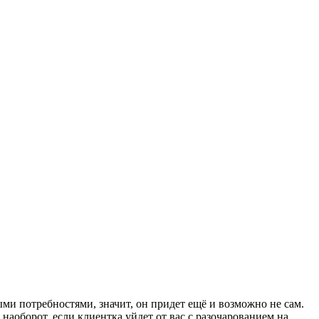
ми потребностями, значит, он придет ещё и возможно не сам.
наоборот, если клиентка уйдет от вас с разочарованием на