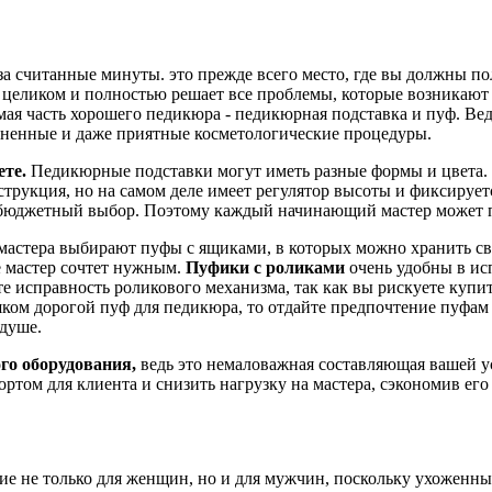
у за считанные минуты. это прежде всего место, где вы должны 
ликом и полностью решает все проблемы, которые возникают на
ая часть хорошего педикюра - педикюрная подставка и пуф. Вед
зненные и даже приятные косметологические процедуры.
ете.
Педикюрные подставки могут иметь разные формы и цвета. 
струкция, но на самом деле имеет регулятор высоты и фиксирует
но бюджетный выбор. Поэтому каждый начинающий мастер может 
стера выбирают пуфы с ящиками, в которых можно хранить сво
де мастер сочтет нужным.
Пуфики с роликами
очень удобны в ис
е исправность роликового механизма, так как вы рискуете купи
шком дорогой пуф для педикюра, то отдайте предпочтение пуфам
 душе.
го оборудования,
ведь это немаловажная составляющая вашей 
ртом для клиента и снизить нагрузку на мастера, сэкономив ег
ие не только для женщин, но и для мужчин, поскольку ухоженны