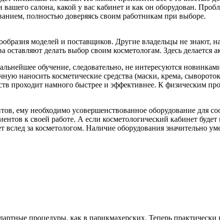
и вашего салона, какой у вас кабинет и как он оборудован. Проб
ванием, полностью доверяясь своим работникам при выборе.
нообразия моделей и поставщиков. Другие владельцы не знают, н
а оставляют делать выбор своим косметологам. Здесь делается 
альнейшее обучение, следовательно, не интересуются новинками
учную наносить косметические средства (маски, крема, сыворото
тв проходит намного быстрее и эффективнее. К физическим про
тов, ему необходимо усовершенствованное оборудование для соо
нтов к своей работе. А если косметологический кабинет будет п
ет вслед за косметологом. Наличие оборудования значительно ум
ндартные процедуры, как в парикмахерских. Теперь практическ