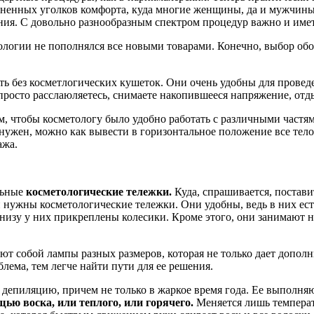
аненных уголков комфорта, куда многие женщины, да и мужчины
ия. С довольно разнообразным спектром процедур важно и имет
логии не пополнялся все новыми товарами. Конечно, выбор обор
ь без косметлогических кушеток. Они очень удобны для проведен
просто расслаюляетесь, снимаете накопившееся напряжение, отды
, чтобы косметологу было удобно работать с различными частям
нужен, можно как вывести в горизонтальное положение все тело,
ажа.
льные
косметологические тележки.
Куда, спрашивается, постав
 и нужны косметологические тележки. Они удобны, ведь в них ес
низу у них прикреплены колесики. Кроме этого, они занимают н
ют собой лампы разных размеров, которая не только дает допол
блема, тем легче найти пути для ее решения.
депиляцию, причем не только в жаркое время года. Ее выполня
ью воска, или теплого, или горячего.
Меняется лишь температу