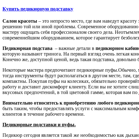
Купить педикюрную подставку
Салон красоты
– это непросто место, где вам наведут красот
решению той или иной проблемы. Современное оборудованию це
мастеру ощущать себя профессионалом своего дела. Неотъемлем
современнейшим оборудованием, которое гарантирует безболе
Педикюрная подстава
– важные детали в
педикюрном кабин
которую называют тринога. На первый взгляд очень легкая кон
Конечно же, доступной ценой, ведь такая подставка, доволь
Некоторые мастера предпочитают педикюрные пуфы.Обычно, ма
тогда инструменты будут располагаться в другом месте, там, г
компактны. Покупая пуфы на колесиках, обязательно проверяйт
работу и доставит дискомфорт клиенту. Если вы не хотите сли
вкусовых предпочтений, в той цветовой гамме, которая вам по
Внимательно относитесь к приобретению любого педикюрно
быть таким, чтобы предоставлять услуги с максимальным комфо
клиентов в течение рабочего времени.
Педикюрные подставки и пуфы.
Педикюр сегодня является такой же необходимостью как дыхан