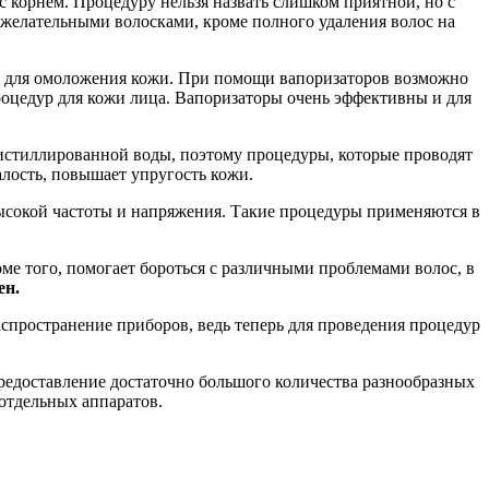
с корнем. Процедуру нельзя назвать слишком приятной, но с
ежелательными волосками, кроме полного удаления волос на
же для омоложения кожи. При помощи вапоризаторов возможно
роцедур для кожи лица. Вапоризаторы очень эффективны и для
 дистиллированной воды, поэтому процедуры, которые проводят
алость, повышает упругость кожи.
ысокой частоты и напряжения. Такие процедуры применяются в
ме того, помогает бороться с различными проблемами волос, в
ен.
спространение приборов, ведь теперь для проведения процедур
редоставление достаточно большого количества разнообразных
отдельных аппаратов.