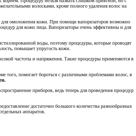
с корнем. Процедуру нельзя назвать слишком приятной, но с
ежелательными волосками, кроме полного удаления волос на
же для омоложения кожи. При помощи вапоризаторов возможно
роцедур для кожи лица. Вапоризаторы очень эффективны и для
 дистиллированной воды, поэтому процедуры, которые проводят
алость, повышает упругость кожи.
ысокой частоты и напряжения. Такие процедуры применяются в
ме того, помогает бороться с различными проблемами волос, в
ен.
спространение приборов, ведь теперь для проведения процедур
редоставление достаточно большого количества разнообразных
отдельных аппаратов.