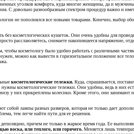
аненных уголков комфорта, куда многие женщины, да и мужчины
ия. С довольно разнообразным спектром процедур важно и имет
логии не пополнялся все новыми товарами. Конечно, выбор обор
ь без косметлогических кушеток. Они очень удобны для проведен
просто расслаюляетесь, снимаете накопившееся напряжение, отды
, чтобы косметологу было удобно работать с различными частям
нужен, можно как вывести в горизонтальное положение все тело,
ажа.
льные
косметологические тележки.
Куда, спрашивается, постав
 и нужны косметологические тележки. Они удобны, ведь в них ес
низу у них прикреплены колесики. Кроме этого, они занимают н
ют собой лампы разных размеров, которая не только дает допол
блема, тем легче найти пути для ее решения.
депиляцию, причем не только в жаркое время года. Ее выполня
ью воска, или теплого, или горячего.
Меняется лишь температу