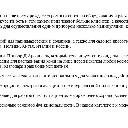
ы
в наше время рождает огромный спрос на оборудования и расх
курентность и тем самым привлекают больше клиентов, а качест
ь для осуществления одним прибором несколько манипуляций, ко
ний для парикмахерских и соляриев, а также для салонов красо
, Польши, Китая, Италии и России.
ий. Прибор Д Арсонваль, который генерирует синусоидальные то
ходим для распаривания кожи на лице перед началом любой косм
и,
благодаря вращающимся щеткам.
массажа тела и лица, что используется для усиленного воздейст
т морщин и электростимуляции и нехирургической подтяжки лица
нные для работы с телом пациента, которые очень хорошо возд
сколько режимов функциональности. В нашем каталоге вы може