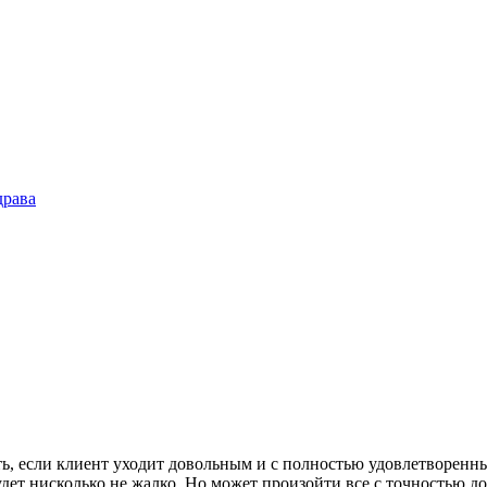
драва
ть, если клиент уходит довольным и с полностью удовлетворенны
ет нисколько не жалко. Но может произойти все с точностью до 