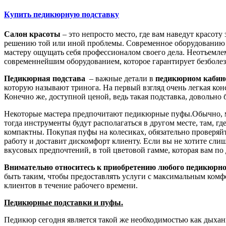
Купить педикюрную подставку
Салон красоты
– это непросто место, где вам наведут красот
решению той или иной проблемы. Современное оборудованию це
мастеру ощущать себя профессионалом своего дела. Неотъемлем
современнейшим оборудованием, которое гарантирует безболе
Педикюрная подстава
– важные детали в
педикюрном кабин
которую называют тринога. На первый взгляд очень легкая кон
Конечно же, доступной ценой, ведь такая подставка, доволь
Некоторые мастера предпочитают педикюрные пуфы.Обычно, ма
тогда инструменты будут располагаться в другом месте, там, г
компактны. Покупая пуфы на колесиках, обязательно проверяйт
работу и доставит дискомфорт клиенту. Если вы не хотите сли
вкусовых предпочтений, в той цветовой гамме, которая вам по
Внимательно относитесь к приобретению любого педикюрно
быть таким, чтобы предоставлять услуги с максимальным комфо
клиентов в течение рабочего времени.
Педикюрные подставки и пуфы.
Педикюр сегодня является такой же необходимостью как дыхан