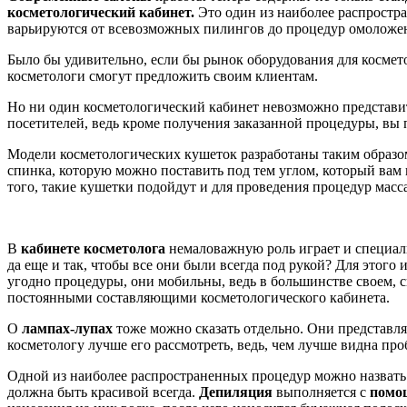
косметологический кабинет.
Это один из наиболее распростр
варьируются от всевозможных пилингов до процедур омоложен
Было бы удивительно, если бы рынок оборудования для космето
косметологи смогут предложить своим клиентам.
Но ни один косметологический кабинет невозможно представит
посетителей, ведь кроме получения заказанной процедуры, вы 
Модели косметологических кушеток разработаны таким образом
спинка, которую можно поставить под тем углом, который вам 
того, такие кушетки подойдут и для проведения процедур масс
В
кабинете косметолога
немаловажную роль играет и специа
да еще и так, чтобы все они были всегда под рукой? Для этого
угодно процедуры, они мобильны, ведь в большинстве своем, с
постоянными составляющими косметологического кабинета.
О
лампах-лупах
тоже можно сказать отдельно. Они представля
косметологу лучше его рассмотреть, ведь, чем лучше видна про
Одной из наиболее распространенных процедур можно назвать 
должна быть красивой всегда.
Депиляция
выполняется с
помощ