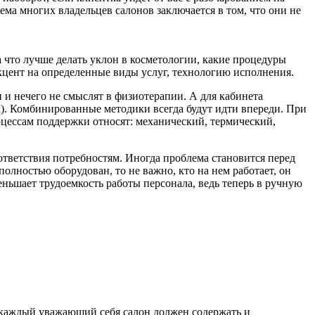
лема многих владельцев салонов заключается в том, что они не
а что лучше делать уклон в косметологии, какие процедуры
акцент на определенные виды услуг, технологию исполнения.
 и нечего не смыслят в физиотерапии. А для кабинета
к). Комбинированные методики всегда будут идти впереди. При
цессам поддержки относят: механический, термический,
тветствия потребностям. Иногда проблема становится перед
олностью оборудован, то не важно, кто на нем работает, он
еньшает трудоемкость работы персонала, ведь теперь в ручную
и каждый уважающий себя салон должен содержать и