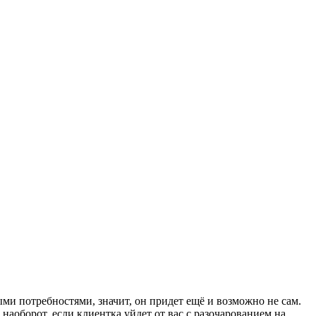
ми потребностями, значит, он придет ещё и возможно не сам.
наоборот, если клиентка уйдет от вас с разочарованием на