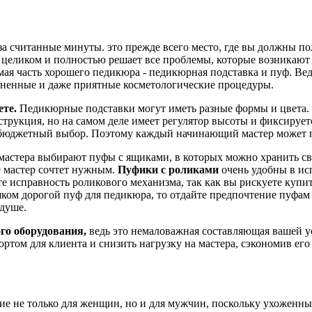
у за считанные минуты. это прежде всего место, где вы должны 
ликом и полностью решает все проблемы, которые возникают на
ая часть хорошего педикюра - педикюрная подставка и пуф. Вед
зненные и даже приятные косметологические процедуры.
ете.
Педикюрные подставки могут иметь разные формы и цвета. 
струкция, но на самом деле имеет регулятор высоты и фиксирует
но бюджетный выбор. Поэтому каждый начинающий мастер может 
стера выбирают пуфы с ящиками, в которых можно хранить сво
де мастер сочтет нужным.
Пуфики с роликами
очень удобны в ис
е исправность роликового механизма, так как вы рискуете купи
шком дорогой пуф для педикюра, то отдайте предпочтение пуфам
 душе.
го оборудования,
ведь это немаловажная составляющая вашей 
ртом для клиента и снизить нагрузку на мастера, сэкономив ег
ие не только для женщин, но и для мужчин, поскольку ухоженны