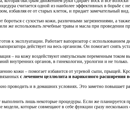
а, которая быстрым движением руки сдирает воск и все волоски 
оцедура считается одной из наиболее эффективных в борьбе с н
зом, избавляя ее от старых клеток, и придает замечательный вид.
ют бороться с сухостью кожи, различными загрязнениями, а так
или же использовать лечебные травы и масла при проведении п
 готов к эксплуатации. Работает вапоризатор с использованием
поризатора действует на весь организм. Он помогает снять уст
зация – на кожу воздействуют импульсным переменным током в
аний внутренних органов, в гинекологии, урологии и не только.
шению кожи – помогает избавится от угревой сыпи, прыщей. Кро
связанных
с лечением целлюлита и варикозного расширения в
но проводить и в домашних условиях. Это заметно повышает ра
ет выполнить лишь некоторые процедуры. Если же планируется п
е модели, которые совмещают в себе функции сразу нескольких 