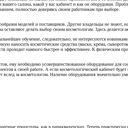
и вашего салона, какой у вас кабинет и как он оборудован. Проб
ванием, полностью доверяясь своим работникам при выборе.
нообразия моделей и поставщиков. Другие владельцы не знают, н
а оставляют делать выбор своим косметологам. Здесь делается 
альнейшее обучение, следовательно, не интересуются новинками
учную наносить косметические средства (маски, крема, сыворото
тв проходит намного быстрее и эффективнее. К физическим про
тов, ему необходимо усовершенствованное оборудование для соо
нтов к своей работе. А если косметологический кабинет будет п
ет вслед за косметологом. Наличие оборудования значительно ум
ндартные процедуры, как в парикмахерских. Теперь практическ