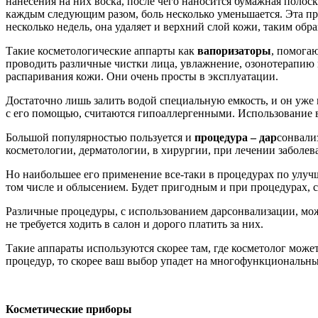
нанесения на них воска, после чего наносится бумажная полоск
каждым следующим разом, боль несколько уменьшается. Эта пр
несколько недель, она удаляет и верхний слой кожи, таким обра
Такие косметологические аппарты как
вапоризаторы
, помога
проводить различные чистки лица, увлажнение, озонотерапию 
распаривания кожи. Они очень просты в эксплуатации.
Достаточно лишь залить водой специальную емкость, и он уже
с его помощью, считаются гипоаллергенными. Использование ва
Большой популярностью пользуется и
процедура – дар
сонвали
косметологии, дерматологии, в хирургии, при лечении заболев
Но наибольшее его применение все-таки в процедурах по улуч
том числе и облысением. Будет пригодным и при процедурах, 
Различные процедуры, с использованием дарсонвализации, мож
не требуется ходить в салон и дорого платить за них.
Такие аппараты используются скорее там, где косметолог мож
процедур, то скорее ваш выбор упадет на многофункциональны
Косметические приборы