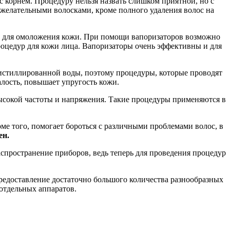
с корнем. Процедуру нельзя назвать слишком приятной, но с
ежелательными волосками, кроме полного удаления волос на
же для омоложения кожи. При помощи вапоризаторов возможно
роцедур для кожи лица. Вапоризаторы очень эффективны и для
 дистиллированной воды, поэтому процедуры, которые проводят
алость, повышает упругость кожи.
ысокой частоты и напряжения. Такие процедуры применяются в
ме того, помогает бороться с различными проблемами волос, в
ен.
спространение приборов, ведь теперь для проведения процедур
редоставление достаточно большого количества разнообразных
отдельных аппаратов.