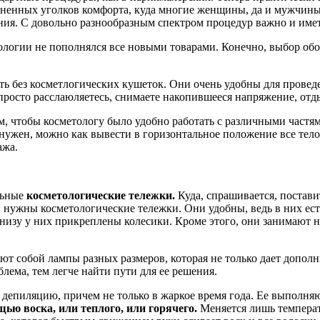
аненных уголков комфорта, куда многие женщины, да и мужчины
ия. С довольно разнообразным спектром процедур важно и имет
логии не пополнялся все новыми товарами. Конечно, выбор обор
ь без косметлогических кушеток. Они очень удобны для проведен
просто расслаюляетесь, снимаете накопившееся напряжение, отды
, чтобы косметологу было удобно работать с различными частям
нужен, можно как вывести в горизонтальное положение все тело,
ажа.
льные
косметологические тележки.
Куда, спрашивается, постав
 и нужны косметологические тележки. Они удобны, ведь в них ес
низу у них прикреплены колесики. Кроме этого, они занимают н
ют собой лампы разных размеров, которая не только дает допол
блема, тем легче найти пути для ее решения.
депиляцию, причем не только в жаркое время года. Ее выполня
ью воска, или теплого, или горячего.
Меняется лишь температу