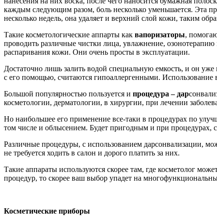
нанесения на них воска, после чего наносится бумажная полоск
каждым следующим разом, боль несколько уменьшается. Эта пр
несколько недель, она удаляет и верхний слой кожи, таким обра
Такие косметологические аппарты как
вапоризаторы
, помога
проводить различные чистки лица, увлажнение, озонотерапию 
распаривания кожи. Они очень просты в эксплуатации.
Достаточно лишь залить водой специальную емкость, и он уже
с его помощью, считаются гипоаллергенными. Использование ва
Большой популярностью пользуется и
процедура – дар
сонвали
косметологии, дерматологии, в хирургии, при лечении заболев
Но наибольшее его применение все-таки в процедурах по улуч
том числе и облысением. Будет пригодным и при процедурах, 
Различные процедуры, с использованием дарсонвализации, мож
не требуется ходить в салон и дорого платить за них.
Такие аппараты используются скорее там, где косметолог мож
процедур, то скорее ваш выбор упадет на многофункциональны
Косметические приборы