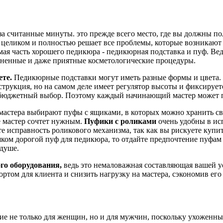
у за считанные минуты. это прежде всего место, где вы должны 
ликом и полностью решает все проблемы, которые возникают на
ая часть хорошего педикюра - педикюрная подставка и пуф. Вед
зненные и даже приятные косметологические процедуры.
ете.
Педикюрные подставки могут иметь разные формы и цвета. 
струкция, но на самом деле имеет регулятор высоты и фиксирует
но бюджетный выбор. Поэтому каждый начинающий мастер может 
стера выбирают пуфы с ящиками, в которых можно хранить сво
де мастер сочтет нужным.
Пуфики с роликами
очень удобны в ис
е исправность роликового механизма, так как вы рискуете купи
шком дорогой пуф для педикюра, то отдайте предпочтение пуфам
 душе.
го оборудования,
ведь это немаловажная составляющая вашей 
ртом для клиента и снизить нагрузку на мастера, сэкономив ег
ие не только для женщин, но и для мужчин, поскольку ухоженны