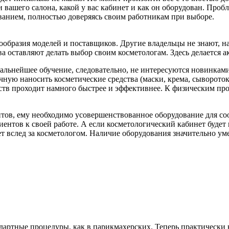
и вашего салона, какой у вас кабинет и как он оборудован. Проб
ванием, полностью доверяясь своим работникам при выборе.
нообразия моделей и поставщиков. Другие владельцы не знают, н
а оставляют делать выбор своим косметологам. Здесь делается 
альнейшее обучение, следовательно, не интересуются новинками
учную наносить косметические средства (маски, крема, сыворото
тв проходит намного быстрее и эффективнее. К физическим про
тов, ему необходимо усовершенствованное оборудование для соо
нтов к своей работе. А если косметологический кабинет будет п
ет вслед за косметологом. Наличие оборудования значительно ум
ндартные процедуры, как в парикмахерских. Теперь практическ