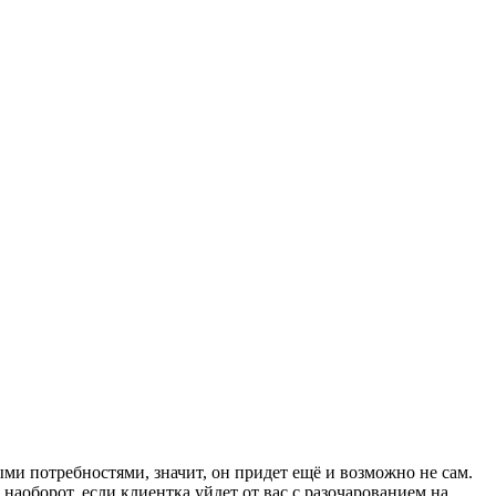
ми потребностями, значит, он придет ещё и возможно не сам.
наоборот, если клиентка уйдет от вас с разочарованием на