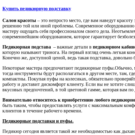
Купить педикюрную подставку
Салон красоты
– это непросто место, где вам наведут красот
решению той или иной проблемы. Современное оборудованию це
мастеру ощущать себя профессионалом своего дела. Неотъемлем
современнейшим оборудованием, которое гарантирует безболе
Педикюрная подстава
– важные детали в
педикюрном кабин
которую называют тринога. На первый взгляд очень легкая кон
Конечно же, доступной ценой, ведь такая подставка, доволь
Некоторые мастера предпочитают педикюрные пуфы.Обычно, ма
тогда инструменты будут располагаться в другом месте, там, г
компактны. Покупая пуфы на колесиках, обязательно проверяйт
работу и доставит дискомфорт клиенту. Если вы не хотите сли
вкусовых предпочтений, в той цветовой гамме, которая вам по
Внимательно относитесь к приобретению любого педикюрно
быть таким, чтобы предоставлять услуги с максимальным комфо
клиентов в течение рабочего времени.
Педикюрные подставки и пуфы.
Педикюр сегодня является такой же необходимостью как дыхан