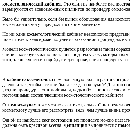
косметологический кабинет.
Это один из наиболее распростр
варьируются от всевозможных пилингов до процедур омоложен
Было бы удивительно, если бы рынок оборудования для космето
косметологи смогут предложить своим клиентам.
Но ни один косметологический кабинет невозможно представит
посетителей, ведь кроме получения заказанной процедуры, вы 
Модели косметологических кушеток разработаны таким образом
спинка, которую можно поставить под тем углом, который вам 
того, такие кушетки подойдут и для проведения процедур масс
В
кабинете косметолога
немаловажную роль играет и специа
да еще и так, чтобы все они были всегда под рукой? Для этого
угодно процедуры, они мобильны, ведь в большинстве своем, с
постоянными составляющими косметологического кабинета.
О
лампах-лупах
тоже можно сказать отдельно. Они представля
косметологу лучше его рассмотреть, ведь, чем лучше видна про
Одной из наиболее распространенных процедур можно назвать 
должна быть красивой всегда.
Депиляция
выполняется с
помощ