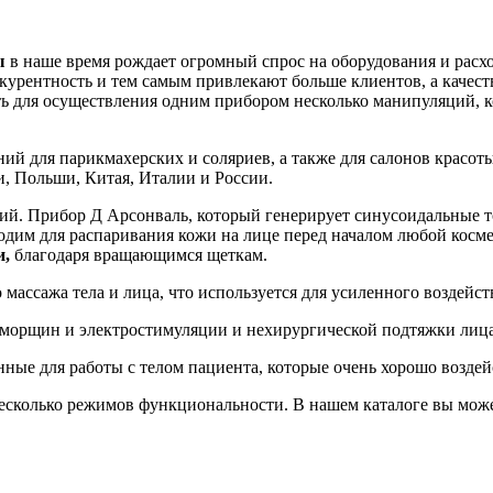
ы
в наше время рождает огромный спрос на оборудования и расх
курентность и тем самым привлекают больше клиентов, а качест
ь для осуществления одним прибором несколько манипуляций, ко
ний для парикмахерских и соляриев, а также для салонов красо
, Польши, Китая, Италии и России.
ий. Прибор Д Арсонваль, который генерирует синусоидальные то
ходим для распаривания кожи на лице перед началом любой косм
и,
благодаря вращающимся щеткам.
массажа тела и лица, что используется для усиленного воздейст
т морщин и электростимуляции и нехирургической подтяжки лица
нные для работы с телом пациента, которые очень хорошо возд
сколько режимов функциональности. В нашем каталоге вы може