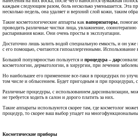
нанесения на них воска, после чего наносится бумажная полоск
каждым следующим разом, боль несколько уменьшается. Эта пр
несколько недель, она удаляет и верхний слой кожи, таким обра
Такие косметологические аппарты как
вапоризаторы
, помога
проводить различные чистки лица, увлажнение, озонотерапию 
распаривания кожи. Они очень просты в эксплуатации.
Достаточно лишь залить водой специальную емкость, и он уже
с его помощью, считаются гипоаллергенными. Использование ва
Большой популярностью пользуется и
процедура – дар
сонвали
косметологии, дерматологии, в хирургии, при лечении заболев
Но наибольшее его применение все-таки в процедурах по улуч
том числе и облысением. Будет пригодным и при процедурах, 
Различные процедуры, с использованием дарсонвализации, мож
не требуется ходить в салон и дорого платить за них.
Такие аппараты используются скорее там, где косметолог мож
процедур, то скорее ваш выбор упадет на многофункциональны
Косметические приборы