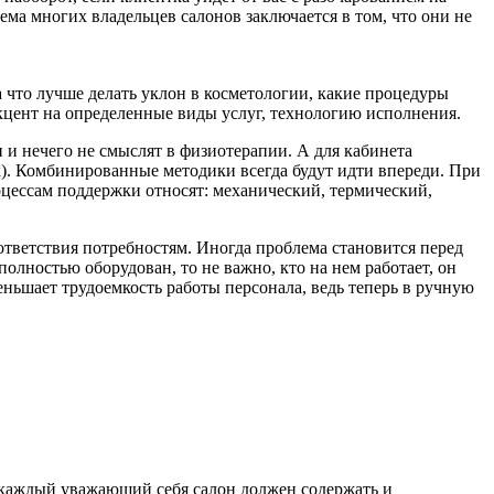
лема многих владельцев салонов заключается в том, что они не
а что лучше делать уклон в косметологии, какие процедуры
акцент на определенные виды услуг, технологию исполнения.
 и нечего не смыслят в физиотерапии. А для кабинета
к). Комбинированные методики всегда будут идти впереди. При
цессам поддержки относят: механический, термический,
тветствия потребностям. Иногда проблема становится перед
олностью оборудован, то не важно, кто на нем работает, он
еньшает трудоемкость работы персонала, ведь теперь в ручную
и каждый уважающий себя салон должен содержать и