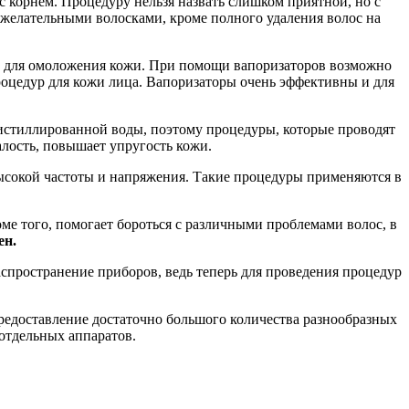
с корнем. Процедуру нельзя назвать слишком приятной, но с
ежелательными волосками, кроме полного удаления волос на
же для омоложения кожи. При помощи вапоризаторов возможно
роцедур для кожи лица. Вапоризаторы очень эффективны и для
 дистиллированной воды, поэтому процедуры, которые проводят
алость, повышает упругость кожи.
ысокой частоты и напряжения. Такие процедуры применяются в
ме того, помогает бороться с различными проблемами волос, в
ен.
спространение приборов, ведь теперь для проведения процедур
редоставление достаточно большого количества разнообразных
отдельных аппаратов.