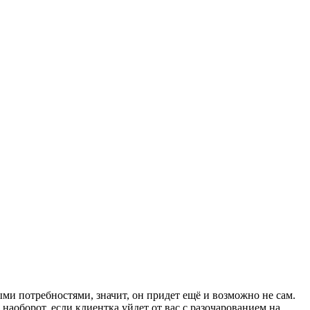
ми потребностями, значит, он придет ещё и возможно не сам.
наоборот, если клиентка уйдет от вас с разочарованием на