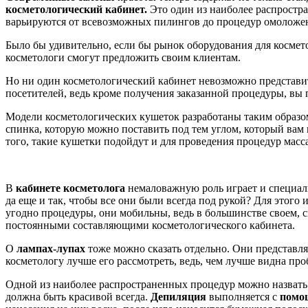
косметологический кабинет.
Это один из наиболее распростр
варьируются от всевозможных пилингов до процедур омоложен
Было бы удивительно, если бы рынок оборудования для космето
косметологи смогут предложить своим клиентам.
Но ни один косметологический кабинет невозможно представит
посетителей, ведь кроме получения заказанной процедуры, вы 
Модели косметологических кушеток разработаны таким образом
спинка, которую можно поставить под тем углом, который вам 
того, такие кушетки подойдут и для проведения процедур масс
В
кабинете косметолога
немаловажную роль играет и специа
да еще и так, чтобы все они были всегда под рукой? Для этого
угодно процедуры, они мобильны, ведь в большинстве своем, с
постоянными составляющими косметологического кабинета.
О
лампах-лупах
тоже можно сказать отдельно. Они представля
косметологу лучше его рассмотреть, ведь, чем лучше видна про
Одной из наиболее распространенных процедур можно назвать 
должна быть красивой всегда.
Депиляция
выполняется с
помощ