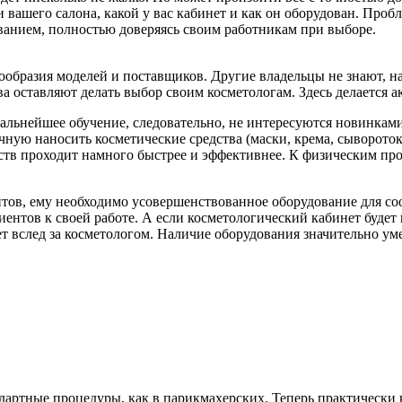
и вашего салона, какой у вас кабинет и как он оборудован. Проб
ванием, полностью доверяясь своим работникам при выборе.
нообразия моделей и поставщиков. Другие владельцы не знают, н
а оставляют делать выбор своим косметологам. Здесь делается 
альнейшее обучение, следовательно, не интересуются новинками
учную наносить косметические средства (маски, крема, сыворото
тв проходит намного быстрее и эффективнее. К физическим про
тов, ему необходимо усовершенствованное оборудование для соо
нтов к своей работе. А если косметологический кабинет будет п
ет вслед за косметологом. Наличие оборудования значительно ум
ндартные процедуры, как в парикмахерских. Теперь практическ