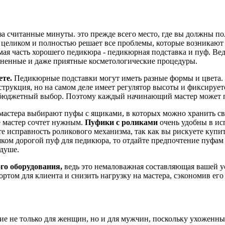
у за считанные минуты. это прежде всего место, где вы должны 
ликом и полностью решает все проблемы, которые возникают на
ая часть хорошего педикюра - педикюрная подставка и пуф. Вед
зненные и даже приятные косметологические процедуры.
ете.
Педикюрные подставки могут иметь разные формы и цвета. 
струкция, но на самом деле имеет регулятор высоты и фиксирует
но бюджетный выбор. Поэтому каждый начинающий мастер может 
стера выбирают пуфы с ящиками, в которых можно хранить сво
де мастер сочтет нужным.
Пуфики с роликами
очень удобны в ис
е исправность роликового механизма, так как вы рискуете купи
шком дорогой пуф для педикюра, то отдайте предпочтение пуфам
 душе.
го оборудования,
ведь это немаловажная составляющая вашей 
ртом для клиента и снизить нагрузку на мастера, сэкономив ег
ие не только для женщин, но и для мужчин, поскольку ухоженны