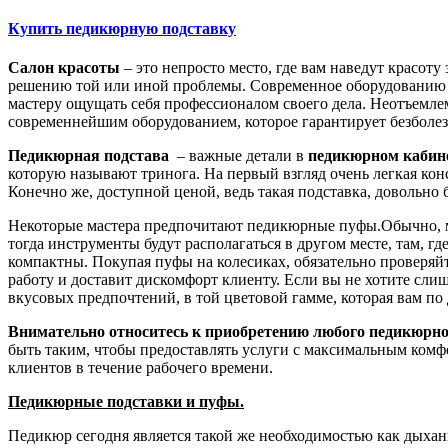
Купить педикюрную подставку
Салон красоты
– это непросто место, где вам наведут красот
решению той или иной проблемы. Современное оборудованию це
мастеру ощущать себя профессионалом своего дела. Неотъемлем
современнейшим оборудованием, которое гарантирует безболе
Педикюрная подстава
– важные детали в
педикюрном кабин
которую называют тринога. На первый взгляд очень легкая кон
Конечно же, доступной ценой, ведь такая подставка, доволь
Некоторые мастера предпочитают педикюрные пуфы.Обычно, ма
тогда инструменты будут располагаться в другом месте, там, г
компактны. Покупая пуфы на колесиках, обязательно проверяйт
работу и доставит дискомфорт клиенту. Если вы не хотите сли
вкусовых предпочтений, в той цветовой гамме, которая вам по
Внимательно относитесь к приобретению любого педикюрно
быть таким, чтобы предоставлять услуги с максимальным комфо
клиентов в течение рабочего времени.
Педикюрные подставки и пуфы.
Педикюр сегодня является такой же необходимостью как дыхан