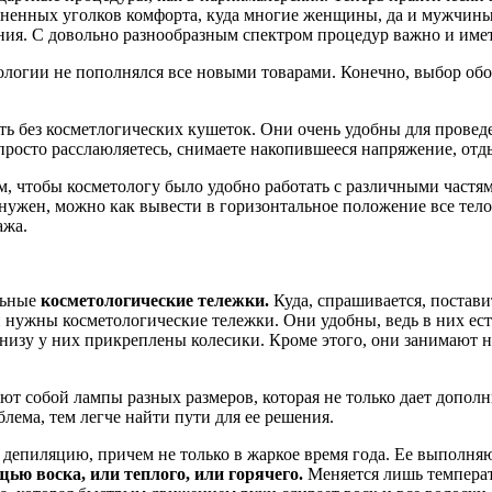
аненных уголков комфорта, куда многие женщины, да и мужчины
ия. С довольно разнообразным спектром процедур важно и имет
логии не пополнялся все новыми товарами. Конечно, выбор обор
ь без косметлогических кушеток. Они очень удобны для проведен
просто расслаюляетесь, снимаете накопившееся напряжение, отды
, чтобы косметологу было удобно работать с различными частям
нужен, можно как вывести в горизонтальное положение все тело,
ажа.
льные
косметологические тележки.
Куда, спрашивается, постав
 и нужны косметологические тележки. Они удобны, ведь в них ес
низу у них прикреплены колесики. Кроме этого, они занимают н
ют собой лампы разных размеров, которая не только дает допол
блема, тем легче найти пути для ее решения.
депиляцию, причем не только в жаркое время года. Ее выполня
ью воска, или теплого, или горячего.
Меняется лишь температу