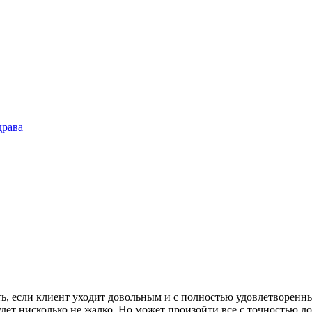
драва
ть, если клиент уходит довольным и с полностью удовлетворенны
ет нисколько не жалко. Но может произойти все с точностью до 