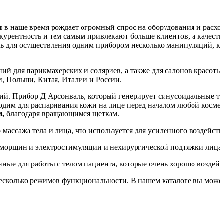
ы
в наше время рождает огромный спрос на оборудования и расх
курентность и тем самым привлекают больше клиентов, а качест
ь для осуществления одним прибором несколько манипуляций, ко
ний для парикмахерских и соляриев, а также для салонов красо
, Польши, Китая, Италии и России.
ий. Прибор Д Арсонваль, который генерирует синусоидальные то
ходим для распаривания кожи на лице перед началом любой косм
и,
благодаря вращающимся щеткам.
массажа тела и лица, что используется для усиленного воздейст
т морщин и электростимуляции и нехирургической подтяжки лица
нные для работы с телом пациента, которые очень хорошо возд
сколько режимов функциональности. В нашем каталоге вы може