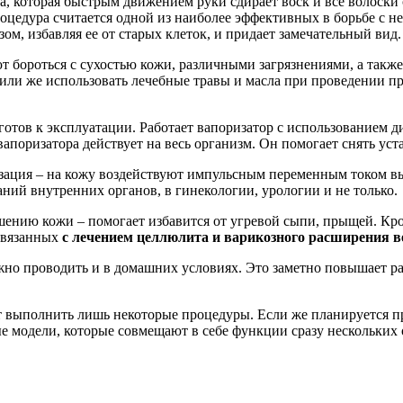
а, которая быстрым движением руки сдирает воск и все волоски 
оцедура считается одной из наиболее эффективных в борьбе с н
зом, избавляя ее от старых клеток, и придает замечательный вид.
ют бороться с сухостью кожи, различными загрязнениями, а так
или же использовать лечебные травы и масла при проведении п
 готов к эксплуатации. Работает вапоризатор с использованием
поризатора действует на весь организм. Он помогает снять уст
зация – на кожу воздействуют импульсным переменным током в
аний внутренних органов, в гинекологии, урологии и не только.
шению кожи – помогает избавится от угревой сыпи, прыщей. Кро
связанных
с лечением целлюлита и варикозного расширения в
но проводить и в домашних условиях. Это заметно повышает ра
ет выполнить лишь некоторые процедуры. Если же планируется п
е модели, которые совмещают в себе функции сразу нескольких 