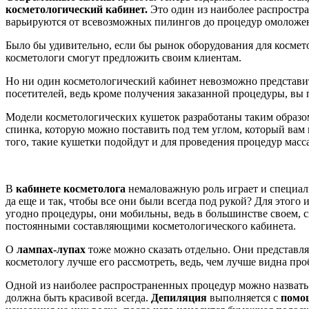
косметологический кабинет.
Это один из наиболее распростр
варьируются от всевозможных пилингов до процедур омоложен
Было бы удивительно, если бы рынок оборудования для космето
косметологи смогут предложить своим клиентам.
Но ни один косметологический кабинет невозможно представит
посетителей, ведь кроме получения заказанной процедуры, вы 
Модели косметологических кушеток разработаны таким образом
спинка, которую можно поставить под тем углом, который вам 
того, такие кушетки подойдут и для проведения процедур масс
В
кабинете косметолога
немаловажную роль играет и специа
да еще и так, чтобы все они были всегда под рукой? Для этого
угодно процедуры, они мобильны, ведь в большинстве своем, с
постоянными составляющими косметологического кабинета.
О
лампах-лупах
тоже можно сказать отдельно. Они представля
косметологу лучше его рассмотреть, ведь, чем лучше видна про
Одной из наиболее распространенных процедур можно назвать 
должна быть красивой всегда.
Депиляция
выполняется с
помощ