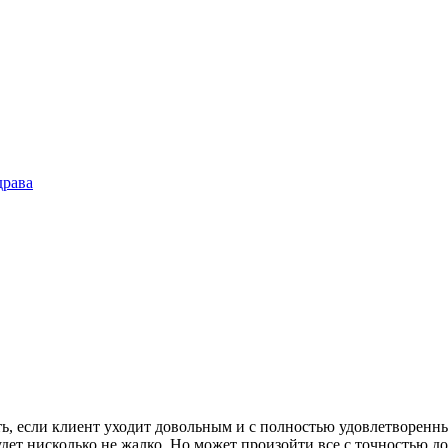
драва
ть, если клиент уходит довольным и с полностью удовлетворенны
ет нисколько не жалко. Но может произойти все с точностью до 