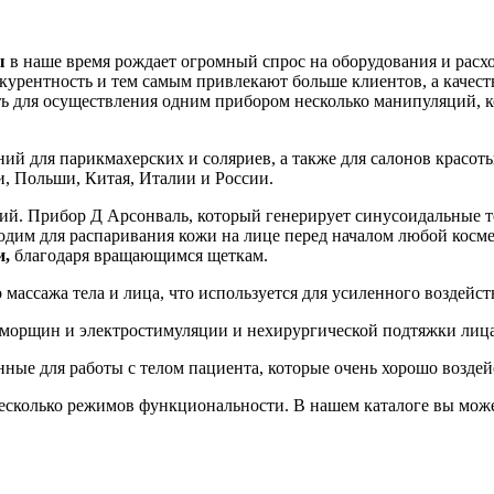
ы
в наше время рождает огромный спрос на оборудования и расх
курентность и тем самым привлекают больше клиентов, а качест
ь для осуществления одним прибором несколько манипуляций, ко
ний для парикмахерских и соляриев, а также для салонов красо
, Польши, Китая, Италии и России.
ий. Прибор Д Арсонваль, который генерирует синусоидальные то
ходим для распаривания кожи на лице перед началом любой косм
и,
благодаря вращающимся щеткам.
массажа тела и лица, что используется для усиленного воздейст
т морщин и электростимуляции и нехирургической подтяжки лица
нные для работы с телом пациента, которые очень хорошо возд
сколько режимов функциональности. В нашем каталоге вы може