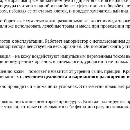
а, которая быстрым движением руки сдирает воск и все волоски 
оцедура считается одной из наиболее эффективных в борьбе с н
зом, избавляя ее от старых клеток, и придает замечательный вид.
ют бороться с сухостью кожи, различными загрязнениями, а так
или же использовать лечебные травы и масла при проведении п
 готов к эксплуатации. Работает вапоризатор с использованием
поризатора действует на весь организм. Он помогает снять уст
зация – на кожу воздействуют импульсным переменным током в
аний внутренних органов, в гинекологии, урологии и не только.
шению кожи – помогает избавится от угревой сыпи, прыщей. Кро
связанных
с лечением целлюлита и варикозного расширения в
но проводить и в домашних условиях. Это заметно повышает ра
ет выполнить лишь некоторые процедуры. Если же планируется п
е модели, которые совмещают в себе функции сразу нескольких 