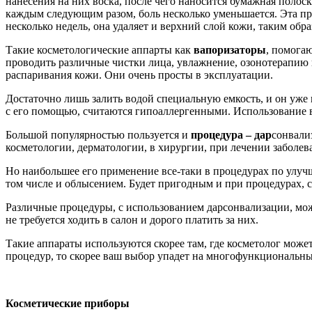
нанесения на них воска, после чего наносится бумажная полоск
каждым следующим разом, боль несколько уменьшается. Эта пр
несколько недель, она удаляет и верхний слой кожи, таким обра
Такие косметологические аппарты как
вапоризаторы
, помога
проводить различные чистки лица, увлажнение, озонотерапию 
распаривания кожи. Они очень просты в эксплуатации.
Достаточно лишь залить водой специальную емкость, и он уже
с его помощью, считаются гипоаллергенными. Использование ва
Большой популярностью пользуется и
процедура – дар
сонвали
косметологии, дерматологии, в хирургии, при лечении заболев
Но наибольшее его применение все-таки в процедурах по улуч
том числе и облысением. Будет пригодным и при процедурах, 
Различные процедуры, с использованием дарсонвализации, мож
не требуется ходить в салон и дорого платить за них.
Такие аппараты используются скорее там, где косметолог мож
процедур, то скорее ваш выбор упадет на многофункциональны
Косметические приборы