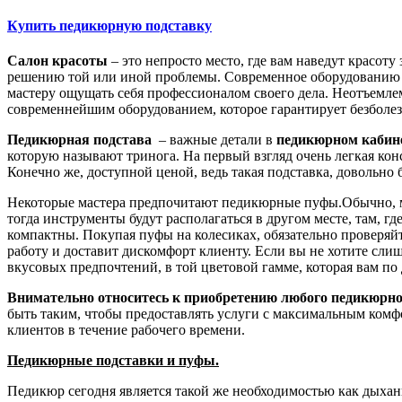
Купить педикюрную подставку
Салон красоты
– это непросто место, где вам наведут красот
решению той или иной проблемы. Современное оборудованию це
мастеру ощущать себя профессионалом своего дела. Неотъемлем
современнейшим оборудованием, которое гарантирует безболе
Педикюрная подстава
– важные детали в
педикюрном кабин
которую называют тринога. На первый взгляд очень легкая кон
Конечно же, доступной ценой, ведь такая подставка, доволь
Некоторые мастера предпочитают педикюрные пуфы.Обычно, ма
тогда инструменты будут располагаться в другом месте, там, г
компактны. Покупая пуфы на колесиках, обязательно проверяйт
работу и доставит дискомфорт клиенту. Если вы не хотите сли
вкусовых предпочтений, в той цветовой гамме, которая вам по
Внимательно относитесь к приобретению любого педикюрно
быть таким, чтобы предоставлять услуги с максимальным комфо
клиентов в течение рабочего времени.
Педикюрные подставки и пуфы.
Педикюр сегодня является такой же необходимостью как дыхан