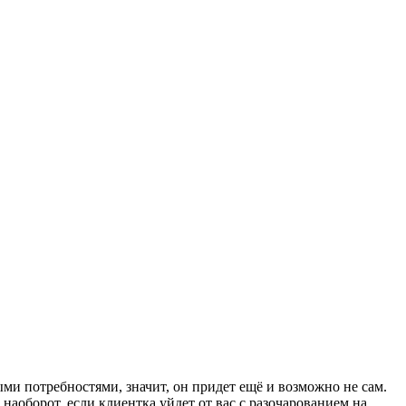
ми потребностями, значит, он придет ещё и возможно не сам.
наоборот, если клиентка уйдет от вас с разочарованием на