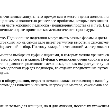
у за считанные минуты. это прежде всего место, где вы должны 
ликом и полностью решает все проблемы, которые возникают на
ая часть хорошего педикюра - педикюрная подставка и пуф. Вед
зненные и даже приятные косметологические процедуры.
ете.
Педикюрные подставки могут иметь разные формы и цвета. 
струкция, но на самом деле имеет регулятор высоты и фиксирует
но бюджетный выбор. Поэтому каждый начинающий мастер может 
стера выбирают пуфы с ящиками, в которых можно хранить сво
де мастер сочтет нужным.
Пуфики с роликами
очень удобны в ис
е исправность роликового механизма, так как вы рискуете купи
шком дорогой пуф для педикюра, то отдайте предпочтение пуфам
 душе.
го оборудования,
ведь это немаловажная составляющая вашей 
ртом для клиента и снизить нагрузку на мастера, сэкономив ег
ие не только для женщин, но и для мужчин, поскольку ухоженны