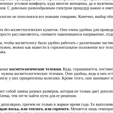
аненных уголков комфорта, куда многие женщины, да и мужчины
ия. С довольно разнообразным спектром процедур важно и имет
логии не пополнялся все новыми товарами. Конечно, выбор обор
ь без косметлогических кушеток. Они очень удобны для проведен
просто расслаюляетесь, снимаете накопившееся напряжение, отды
, чтобы косметологу было удобно работать с различными частям
нужен, можно как вывести в горизонтальное положение все тело,
ажа.
льные
косметологические тележки.
Куда, спрашивается, постав
 и нужны косметологические тележки. Они удобны, ведь в них ес
низу у них прикреплены колесики. Кроме этого, они занимают н
ют собой лампы разных размеров, которая не только дает допол
блема, тем легче найти пути для ее решения.
депиляцию, причем не только в жаркое время года. Ее выполня
ью воска, или теплого, или горячего.
Меняется лишь температу