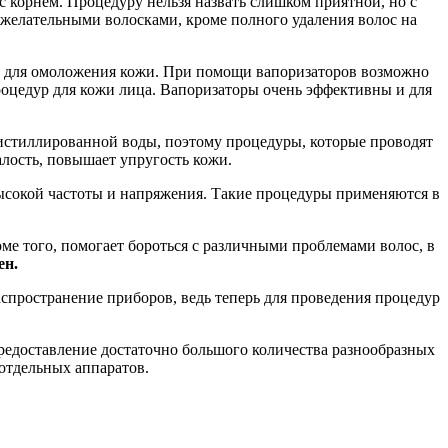
с корнем. Процедуру нельзя назвать слишком приятной, но с
ежелательными волосками, кроме полного удаления волос на
же для омоложения кожи. При помощи вапоризаторов возможно
роцедур для кожи лица. Вапоризаторы очень эффективны и для
 дистиллированной воды, поэтому процедуры, которые проводят
алость, повышает упругость кожи.
ысокой частоты и напряжения. Такие процедуры применяются в
ме того, помогает бороться с различными проблемами волос, в
ен.
спространение приборов, ведь теперь для проведения процедур
редоставление достаточно большого количества разнообразных
отдельных аппаратов.