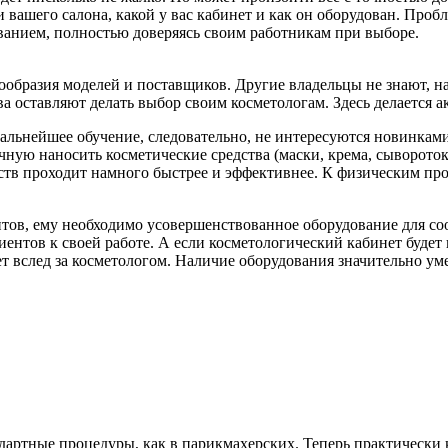
и вашего салона, какой у вас кабинет и как он оборудован. Проб
ванием, полностью доверяясь своим работникам при выборе.
нообразия моделей и поставщиков. Другие владельцы не знают, н
а оставляют делать выбор своим косметологам. Здесь делается 
альнейшее обучение, следовательно, не интересуются новинками
учную наносить косметические средства (маски, крема, сыворото
тв проходит намного быстрее и эффективнее. К физическим про
тов, ему необходимо усовершенствованное оборудование для соо
нтов к своей работе. А если косметологический кабинет будет п
ет вслед за косметологом. Наличие оборудования значительно ум
ндартные процедуры, как в парикмахерских. Теперь практическ