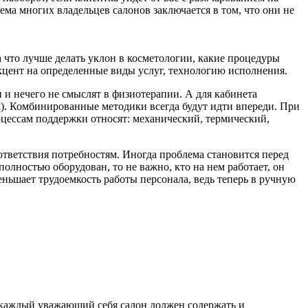
лема многих владельцев салонов заключается в том, что они не
а что лучше делать уклон в косметологии, какие процедуры
акцент на определенные виды услуг, технологию исполнения.
 и нечего не смыслят в физиотерапии. А для кабинета
к). Комбинированные методики всегда будут идти впереди. При
цессам поддержки относят: механический, термический,
тветствия потребностям. Иногда проблема становится перед
олностью оборудован, то не важно, кто на нем работает, он
еньшает трудоемкость работы персонала, ведь теперь в ручную
и каждый уважающий себя салон должен содержать и