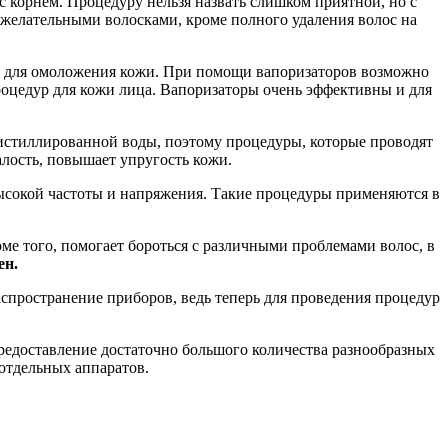
с корнем. Процедуру нельзя назвать слишком приятной, но с
ежелательными волосками, кроме полного удаления волос на
же для омоложения кожи. При помощи вапоризаторов возможно
роцедур для кожи лица. Вапоризаторы очень эффективны и для
 дистиллированной воды, поэтому процедуры, которые проводят
алость, повышает упругость кожи.
ысокой частоты и напряжения. Такие процедуры применяются в
ме того, помогает бороться с различными проблемами волос, в
ен.
спространение приборов, ведь теперь для проведения процедур
редоставление достаточно большого количества разнообразных
отдельных аппаратов.