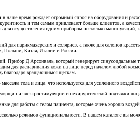
ы
в наше время рождает огромный спрос на оборудования и расх
курентность и тем самым привлекают больше клиентов, а качест
ь для осуществления одним прибором несколько манипуляций, ко
ний для парикмахерских и соляриев, а также для салонов красо
, Польши, Китая, Италии и России.
ий. Прибор Д Арсонваль, который генерирует синусоидальные то
ходим для распаривания кожи на лице перед началом любой косм
и,
благодаря вращающимся щеткам.
массажа тела и лица, что используется для усиленного воздейст
т морщин и электростимуляции и нехирургической подтяжки лица
нные для работы с телом пациента, которые очень хорошо возд
сколько режимов функциональности. В нашем каталоге вы може