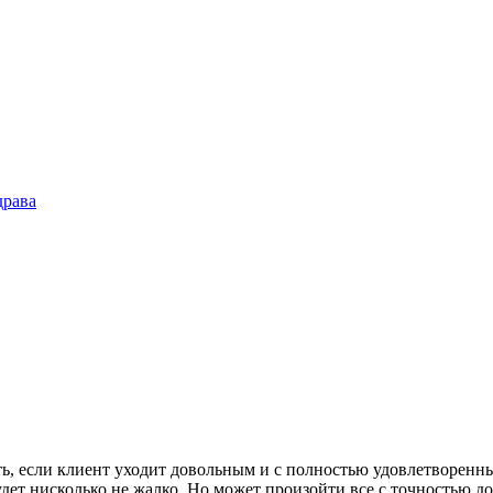
драва
ть, если клиент уходит довольным и с полностью удовлетворенны
ет нисколько не жалко. Но может произойти все с точностью до 