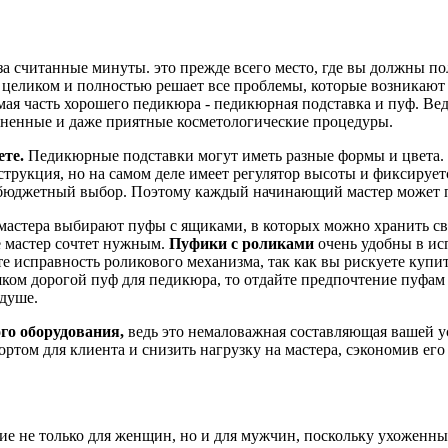
у за считанные минуты. это прежде всего место, где вы должны 
ликом и полностью решает все проблемы, которые возникают на
ая часть хорошего педикюра - педикюрная подставка и пуф. Вед
зненные и даже приятные косметологические процедуры.
ете.
Педикюрные подставки могут иметь разные формы и цвета. 
струкция, но на самом деле имеет регулятор высоты и фиксирует
но бюджетный выбор. Поэтому каждый начинающий мастер может 
стера выбирают пуфы с ящиками, в которых можно хранить сво
де мастер сочтет нужным.
Пуфики с роликами
очень удобны в ис
е исправность роликового механизма, так как вы рискуете купи
шком дорогой пуф для педикюра, то отдайте предпочтение пуфам
 душе.
го оборудования,
ведь это немаловажная составляющая вашей 
ртом для клиента и снизить нагрузку на мастера, сэкономив ег
ие не только для женщин, но и для мужчин, поскольку ухоженны