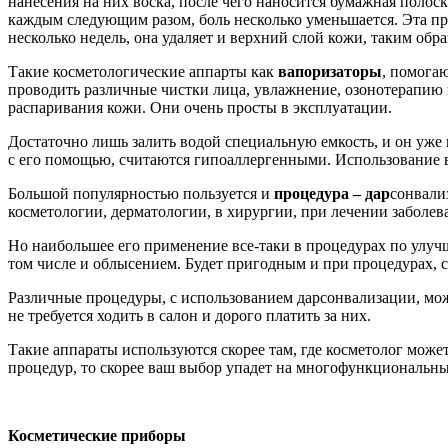
нанесения на них воска, после чего наносится бумажная полоск
каждым следующим разом, боль несколько уменьшается. Эта пр
несколько недель, она удаляет и верхний слой кожи, таким обра
Такие косметологические аппарты как
вапоризаторы
, помога
проводить различные чистки лица, увлажнение, озонотерапию 
распаривания кожи. Они очень просты в эксплуатации.
Достаточно лишь залить водой специальную емкость, и он уже
с его помощью, считаются гипоаллергенными. Использование ва
Большой популярностью пользуется и
процедура – дар
сонвали
косметологии, дерматологии, в хирургии, при лечении заболев
Но наибольшее его применение все-таки в процедурах по улуч
том числе и облысением. Будет пригодным и при процедурах, 
Различные процедуры, с использованием дарсонвализации, мож
не требуется ходить в салон и дорого платить за них.
Такие аппараты используются скорее там, где косметолог мож
процедур, то скорее ваш выбор упадет на многофункциональны
Косметические приборы