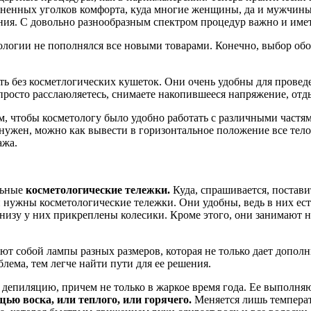
аненных уголков комфорта, куда многие женщины, да и мужчины
ия. С довольно разнообразным спектром процедур важно и имет
логии не пополнялся все новыми товарами. Конечно, выбор обор
ь без косметлогических кушеток. Они очень удобны для проведен
просто расслаюляетесь, снимаете накопившееся напряжение, отды
, чтобы косметологу было удобно работать с различными частям
нужен, можно как вывести в горизонтальное положение все тело,
ажа.
льные
косметологические тележки.
Куда, спрашивается, постав
 и нужны косметологические тележки. Они удобны, ведь в них ес
низу у них прикреплены колесики. Кроме этого, они занимают н
ют собой лампы разных размеров, которая не только дает допол
блема, тем легче найти пути для ее решения.
депиляцию, причем не только в жаркое время года. Ее выполня
ью воска, или теплого, или горячего.
Меняется лишь температу