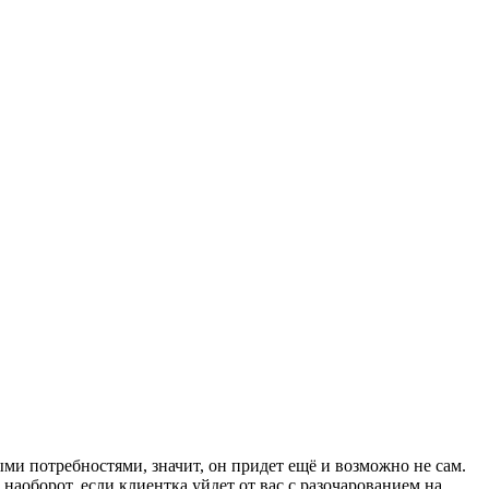
ми потребностями, значит, он придет ещё и возможно не сам.
наоборот, если клиентка уйдет от вас с разочарованием на