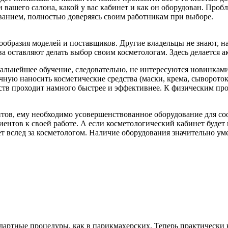
и вашего салона, какой у вас кабинет и как он оборудован. Проб
ванием, полностью доверяясь своим работникам при выборе.
нообразия моделей и поставщиков. Другие владельцы не знают, н
а оставляют делать выбор своим косметологам. Здесь делается 
альнейшее обучение, следовательно, не интересуются новинками
учную наносить косметические средства (маски, крема, сыворото
тв проходит намного быстрее и эффективнее. К физическим про
тов, ему необходимо усовершенствованное оборудование для соо
нтов к своей работе. А если косметологический кабинет будет п
ет вслед за косметологом. Наличие оборудования значительно ум
ндартные процедуры, как в парикмахерских. Теперь практическ