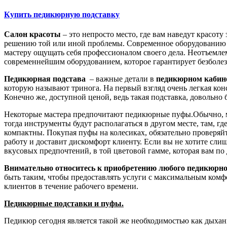
Купить педикюрную подставку
Салон красоты
– это непросто место, где вам наведут красот
решению той или иной проблемы. Современное оборудованию це
мастеру ощущать себя профессионалом своего дела. Неотъемлем
современнейшим оборудованием, которое гарантирует безболе
Педикюрная подстава
– важные детали в
педикюрном кабин
которую называют тринога. На первый взгляд очень легкая кон
Конечно же, доступной ценой, ведь такая подставка, доволь
Некоторые мастера предпочитают педикюрные пуфы.Обычно, ма
тогда инструменты будут располагаться в другом месте, там, г
компактны. Покупая пуфы на колесиках, обязательно проверяйт
работу и доставит дискомфорт клиенту. Если вы не хотите сли
вкусовых предпочтений, в той цветовой гамме, которая вам по
Внимательно относитесь к приобретению любого педикюрно
быть таким, чтобы предоставлять услуги с максимальным комфо
клиентов в течение рабочего времени.
Педикюрные подставки и пуфы.
Педикюр сегодня является такой же необходимостью как дыхан