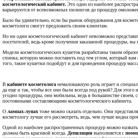
косметологический кабинет.
Это один из наиболее распростр
варьируются от всевозможных пилингов до процедур омоложен
Было бы удивительно, если бы рынок оборудования для космето
косметологи смогут предложить своим клиентам.
Но ни один косметологический кабинет невозможно представит
посетителей, ведь кроме получения заказанной процедуры, вы 
Модели косметологических кушеток разработаны таким образом
спинка, которую можно поставить под тем углом, который вам 
того, такие кушетки подойдут и для проведения процедур масс
В
кабинете косметолога
немаловажную роль играет и специа
да еще и так, чтобы все они были всегда под рукой? Для этого
угодно процедуры, они мобильны, ведь в большинстве своем, с
постоянными составляющими косметологического кабинета.
О
лампах-лупах
тоже можно сказать отдельно. Они представля
косметологу лучше его рассмотреть, ведь, чем лучше видна про
Одной из наиболее распространенных процедур можно назвать 
должна быть красивой всегда.
Депиляция
выполняется с
помощ