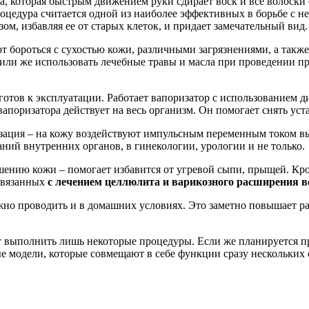
а, которая быстрым движением руки сдирает воск и все волоски 
оцедура считается одной из наиболее эффективных в борьбе с н
зом, избавляя ее от старых клеток, и придает замечательный вид.
ют бороться с сухостью кожи, различными загрязнениями, а так
или же использовать лечебные травы и масла при проведении п
 готов к эксплуатации. Работает вапоризатор с использованием
поризатора действует на весь организм. Он помогает снять уст
зация – на кожу воздействуют импульсным переменным током в
аний внутренних органов, в гинекологии, урологии и не только.
шению кожи – помогает избавится от угревой сыпи, прыщей. Кро
связанных
с лечением целлюлита и варикозного расширения в
но проводить и в домашних условиях. Это заметно повышает ра
ет выполнить лишь некоторые процедуры. Если же планируется п
е модели, которые совмещают в себе функции сразу нескольких 