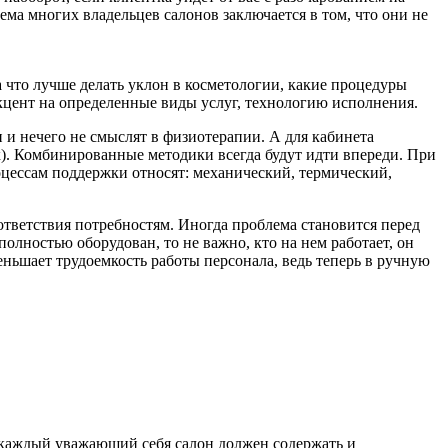
лема многих владельцев салонов заключается в том, что они не
а что лучше делать уклон в косметологии, какие процедуры
акцент на определенные виды услуг, технологию исполнения.
 и нечего не смыслят в физиотерапии. А для кабинета
к). Комбинированные методики всегда будут идти впереди. При
цессам поддержки относят: механический, термический,
тветствия потребностям. Иногда проблема становится перед
олностью оборудован, то не важно, кто на нем работает, он
еньшает трудоемкость работы персонала, ведь теперь в ручную
и каждый уважающий себя салон должен содержать и