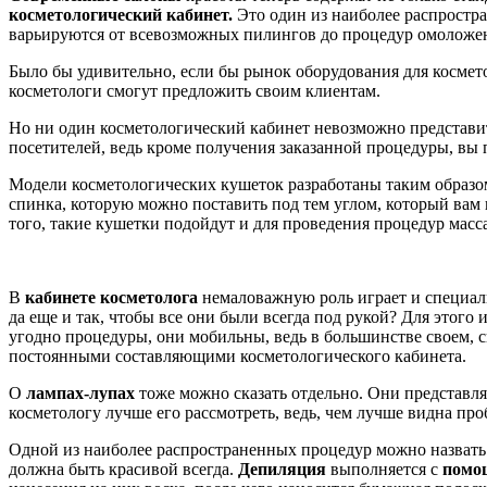
косметологический кабинет.
Это один из наиболее распростр
варьируются от всевозможных пилингов до процедур омоложен
Было бы удивительно, если бы рынок оборудования для космето
косметологи смогут предложить своим клиентам.
Но ни один косметологический кабинет невозможно представит
посетителей, ведь кроме получения заказанной процедуры, вы 
Модели косметологических кушеток разработаны таким образом
спинка, которую можно поставить под тем углом, который вам 
того, такие кушетки подойдут и для проведения процедур масс
В
кабинете косметолога
немаловажную роль играет и специа
да еще и так, чтобы все они были всегда под рукой? Для этого
угодно процедуры, они мобильны, ведь в большинстве своем, с
постоянными составляющими косметологического кабинета.
О
лампах-лупах
тоже можно сказать отдельно. Они представля
косметологу лучше его рассмотреть, ведь, чем лучше видна про
Одной из наиболее распространенных процедур можно назвать 
должна быть красивой всегда.
Депиляция
выполняется с
помощ