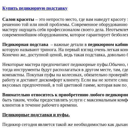
Купить педикюрную подставку
Салон красоты
– это непросто место, где вам наведут красот
решению той или иной проблемы. Современное оборудованию це
мастеру ощущать себя профессионалом своего дела. Неотъемлем
современнейшим оборудованием, которое гарантирует безболе
Педикюрная подстава
– важные детали в
педикюрном кабин
которую называют тринога. На первый взгляд очень легкая кон
Конечно же, доступной ценой, ведь такая подставка, доволь
Некоторые мастера предпочитают педикюрные пуфы.Обычно, ма
тогда инструменты будут располагаться в другом месте, там, г
компактны. Покупая пуфы на колесиках, обязательно проверяйт
работу и доставит дискомфорт клиенту. Если вы не хотите сли
вкусовых предпочтений, в той цветовой гамме, которая вам по
Внимательно относитесь к приобретению любого педикюрно
быть таким, чтобы предоставлять услуги с максимальным комфо
клиентов в течение рабочего времени.
Педикюрные подставки и пуфы.
Педикюр сегодня является такой же необходимостью как дыхан