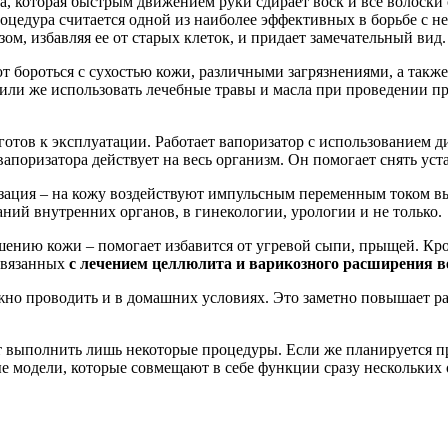
а, которая быстрым движением руки сдирает воск и все волоски 
оцедура считается одной из наиболее эффективных в борьбе с н
зом, избавляя ее от старых клеток, и придает замечательный вид.
ют бороться с сухостью кожи, различными загрязнениями, а так
или же использовать лечебные травы и масла при проведении п
 готов к эксплуатации. Работает вапоризатор с использованием
поризатора действует на весь организм. Он помогает снять уст
зация – на кожу воздействуют импульсным переменным током в
аний внутренних органов, в гинекологии, урологии и не только.
шению кожи – помогает избавится от угревой сыпи, прыщей. Кро
связанных
с лечением целлюлита и варикозного расширения в
но проводить и в домашних условиях. Это заметно повышает ра
ет выполнить лишь некоторые процедуры. Если же планируется п
е модели, которые совмещают в себе функции сразу нескольких 