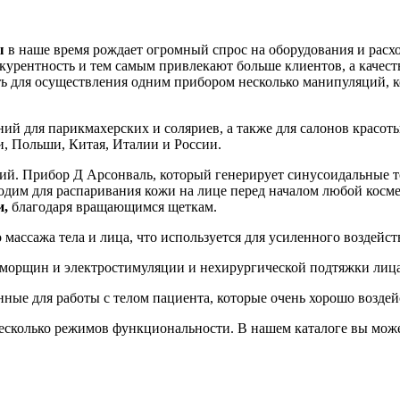
ы
в наше время рождает огромный спрос на оборудования и расх
курентность и тем самым привлекают больше клиентов, а качест
ь для осуществления одним прибором несколько манипуляций, ко
ний для парикмахерских и соляриев, а также для салонов красо
, Польши, Китая, Италии и России.
ий. Прибор Д Арсонваль, который генерирует синусоидальные то
ходим для распаривания кожи на лице перед началом любой косм
и,
благодаря вращающимся щеткам.
массажа тела и лица, что используется для усиленного воздейст
т морщин и электростимуляции и нехирургической подтяжки лица
нные для работы с телом пациента, которые очень хорошо возд
сколько режимов функциональности. В нашем каталоге вы може