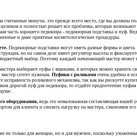
у за считанные минуты. это прежде всего место, где вы должны 
ликом и полностью решает все проблемы, которые возникают на
ая часть хорошего педикюра - педикюрная подставка и пуф. Вед
зненные и даже приятные косметологические процедуры.
ете.
Педикюрные подставки могут иметь разные формы и цвета. 
струкция, но на самом деле имеет регулятор высоты и фиксирует
но бюджетный выбор. Поэтому каждый начинающий мастер может 
стера выбирают пуфы с ящиками, в которых можно хранить сво
де мастер сочтет нужным.
Пуфики с роликами
очень удобны в ис
е исправность роликового механизма, так как вы рискуете купи
шком дорогой пуф для педикюра, то отдайте предпочтение пуфам
 душе.
го оборудования,
ведь это немаловажная составляющая вашей 
ртом для клиента и снизить нагрузку на мастера, сэкономив ег
ие не только для женщин, но и для мужчин, поскольку ухоженны