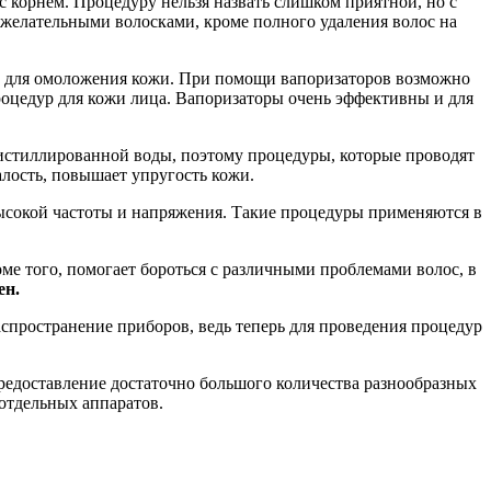
с корнем. Процедуру нельзя назвать слишком приятной, но с
ежелательными волосками, кроме полного удаления волос на
же для омоложения кожи. При помощи вапоризаторов возможно
роцедур для кожи лица. Вапоризаторы очень эффективны и для
 дистиллированной воды, поэтому процедуры, которые проводят
алость, повышает упругость кожи.
ысокой частоты и напряжения. Такие процедуры применяются в
ме того, помогает бороться с различными проблемами волос, в
ен.
спространение приборов, ведь теперь для проведения процедур
редоставление достаточно большого количества разнообразных
отдельных аппаратов.