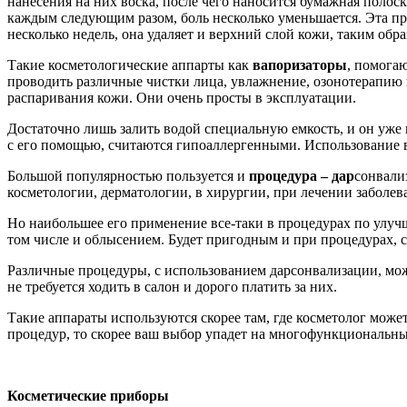
нанесения на них воска, после чего наносится бумажная полоск
каждым следующим разом, боль несколько уменьшается. Эта пр
несколько недель, она удаляет и верхний слой кожи, таким обра
Такие косметологические аппарты как
вапоризаторы
, помога
проводить различные чистки лица, увлажнение, озонотерапию 
распаривания кожи. Они очень просты в эксплуатации.
Достаточно лишь залить водой специальную емкость, и он уже
с его помощью, считаются гипоаллергенными. Использование ва
Большой популярностью пользуется и
процедура – дар
сонвали
косметологии, дерматологии, в хирургии, при лечении заболев
Но наибольшее его применение все-таки в процедурах по улуч
том числе и облысением. Будет пригодным и при процедурах, 
Различные процедуры, с использованием дарсонвализации, мож
не требуется ходить в салон и дорого платить за них.
Такие аппараты используются скорее там, где косметолог мож
процедур, то скорее ваш выбор упадет на многофункциональны
Косметические приборы