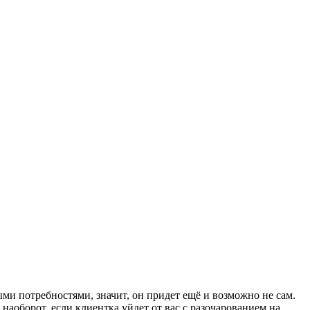
ми потребностями, значит, он придет ещё и возможно не сам.
наоборот, если клиентка уйдет от вас с разочарованием на