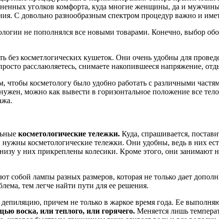
аненных уголков комфорта, куда многие женщины, да и мужчины
ия. С довольно разнообразным спектром процедур важно и имет
логии не пополнялся все новыми товарами. Конечно, выбор обор
ь без косметлогических кушеток. Они очень удобны для проведен
просто расслаюляетесь, снимаете накопившееся напряжение, отды
, чтобы косметологу было удобно работать с различными частям
нужен, можно как вывести в горизонтальное положение все тело,
ажа.
льные
косметологические тележки.
Куда, спрашивается, постав
 и нужны косметологические тележки. Они удобны, ведь в них ес
низу у них прикреплены колесики. Кроме этого, они занимают н
ют собой лампы разных размеров, которая не только дает допол
блема, тем легче найти пути для ее решения.
депиляцию, причем не только в жаркое время года. Ее выполня
ью воска, или теплого, или горячего.
Меняется лишь температу