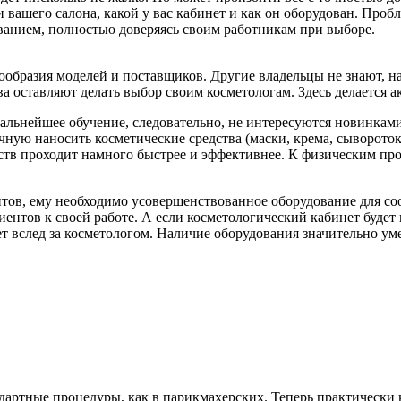
и вашего салона, какой у вас кабинет и как он оборудован. Проб
ванием, полностью доверяясь своим работникам при выборе.
нообразия моделей и поставщиков. Другие владельцы не знают, н
а оставляют делать выбор своим косметологам. Здесь делается 
альнейшее обучение, следовательно, не интересуются новинками
учную наносить косметические средства (маски, крема, сыворото
тв проходит намного быстрее и эффективнее. К физическим про
тов, ему необходимо усовершенствованное оборудование для соо
нтов к своей работе. А если косметологический кабинет будет п
ет вслед за косметологом. Наличие оборудования значительно ум
ндартные процедуры, как в парикмахерских. Теперь практическ