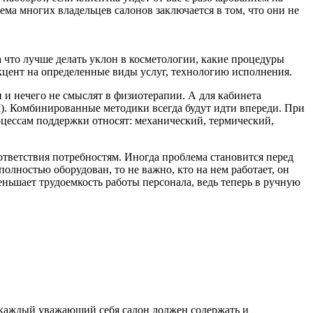
лема многих владельцев салонов заключается в том, что они не
а что лучше делать уклон в косметологии, какие процедуры
акцент на определенные виды услуг, технологию исполнения.
 и нечего не смыслят в физиотерапии. А для кабинета
к). Комбинированные методики всегда будут идти впереди. При
цессам поддержки относят: механический, термический,
тветствия потребностям. Иногда проблема становится перед
олностью оборудован, то не важно, кто на нем работает, он
еньшает трудоемкость работы персонала, ведь теперь в ручную
и каждый уважающий себя салон должен содержать и