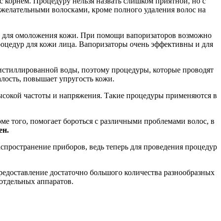
с корнем. Процедуру нельзя назвать слишком приятной, но с
ежелательными волосками, кроме полного удаления волос на
же для омоложения кожи. При помощи вапоризаторов возможно
роцедур для кожи лица. Вапоризаторы очень эффективны и для
 дистиллированной воды, поэтому процедуры, которые проводят
алость, повышает упругость кожи.
ысокой частоты и напряжения. Такие процедуры применяются в
ме того, помогает бороться с различными проблемами волос, в
ен.
спространение приборов, ведь теперь для проведения процедур
редоставление достаточно большого количества разнообразных
отдельных аппаратов.