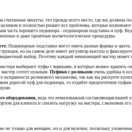
у за считанные минуты. это прежде всего место, где вы должны 
ликом и полностью решает все проблемы, которые возникают на
ая часть хорошего педикюра - педикюрная подставка и пуф. Вед
зненные и даже приятные косметологические процедуры.
ете.
Педикюрные подставки могут иметь разные формы и цвета. 
струкция, но на самом деле имеет регулятор высоты и фиксирует
но бюджетный выбор. Поэтому каждый начинающий мастер может 
стера выбирают пуфы с ящиками, в которых можно хранить сво
де мастер сочтет нужным.
Пуфики с роликами
очень удобны в ис
е исправность роликового механизма, так как вы рискуете купи
шком дорогой пуф для педикюра, то отдайте предпочтение пуфам
 душе.
го оборудования,
ведь это немаловажная составляющая вашей 
ртом для клиента и снизить нагрузку на мастера, сэкономив ег
ие не только для женщин, но и для мужчин, поскольку ухоженны