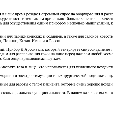
ы
в наше время рождает огромный спрос на оборудования и расх
курентность и тем самым привлекают больше клиентов, а качест
ь для осуществления одним прибором несколько манипуляций, ко
ний для парикмахерских и соляриев, а также для салонов красо
, Польши, Китая, Италии и России.
ий. Прибор Д Арсонваль, который генерирует синусоидальные то
ходим для распаривания кожи на лице перед началом любой косм
и,
благодаря вращающимся щеткам.
массажа тела и лица, что используется для усиленного воздейст
т морщин и электростимуляции и нехирургической подтяжки лица
нные для работы с телом пациента, которые очень хорошо возд
сколько режимов функциональности. В нашем каталоге вы може