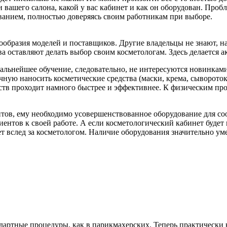
и вашего салона, какой у вас кабинет и как он оборудован. Проб
ванием, полностью доверяясь своим работникам при выборе.
нообразия моделей и поставщиков. Другие владельцы не знают, н
а оставляют делать выбор своим косметологам. Здесь делается 
альнейшее обучение, следовательно, не интересуются новинками
учную наносить косметические средства (маски, крема, сыворото
тв проходит намного быстрее и эффективнее. К физическим про
тов, ему необходимо усовершенствованное оборудование для соо
нтов к своей работе. А если косметологический кабинет будет п
ет вслед за косметологом. Наличие оборудования значительно ум
ндартные процедуры, как в парикмахерских. Теперь практическ