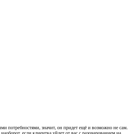
ми потребностями, значит, он придет ещё и возможно не сам.
наоборот, если клиентка уйдет от вас с разочарованием на