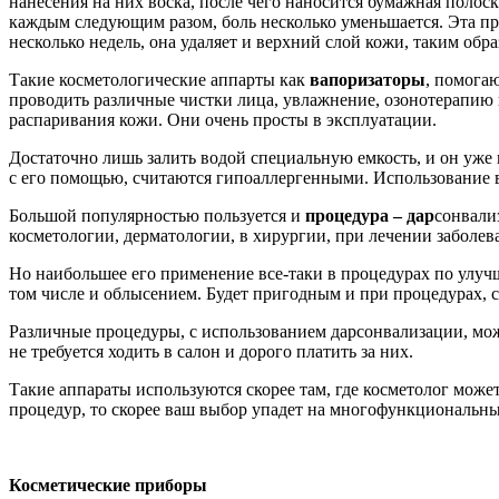
нанесения на них воска, после чего наносится бумажная полоск
каждым следующим разом, боль несколько уменьшается. Эта пр
несколько недель, она удаляет и верхний слой кожи, таким обра
Такие косметологические аппарты как
вапоризаторы
, помога
проводить различные чистки лица, увлажнение, озонотерапию 
распаривания кожи. Они очень просты в эксплуатации.
Достаточно лишь залить водой специальную емкость, и он уже
с его помощью, считаются гипоаллергенными. Использование ва
Большой популярностью пользуется и
процедура – дар
сонвали
косметологии, дерматологии, в хирургии, при лечении заболев
Но наибольшее его применение все-таки в процедурах по улуч
том числе и облысением. Будет пригодным и при процедурах, 
Различные процедуры, с использованием дарсонвализации, мож
не требуется ходить в салон и дорого платить за них.
Такие аппараты используются скорее там, где косметолог мож
процедур, то скорее ваш выбор упадет на многофункциональны
Косметические приборы