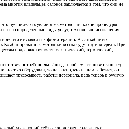
лема многих владельцев салонов заключается в том, что они не
а что лучше делать уклон в косметологии, какие процедуры
акцент на определенные виды услуг, технологию исполнения.
 и нечего не смыслят в физиотерапии. А для кабинета
к). Комбинированные методики всегда будут идти впереди. При
цессам поддержки относят: механический, термический,
тветствия потребностям. Иногда проблема становится перед
олностью оборудован, то не важно, кто на нем работает, он
еньшает трудоемкость работы персонала, ведь теперь в ручную
и каждый уважающий себя салон должен содержать и