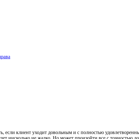
драва
ть, если клиент уходит довольным и с полностью удовлетворенны
ет нисколько не жалко. Но может произойти все с точностью до 