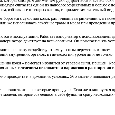
а, которая быстрым движением руки сдирает воск и все волоски 
оцедура считается одной из наиболее эффективных в борьбе с н
зом, избавляя ее от старых клеток, и придает замечательный вид.
ют бороться с сухостью кожи, различными загрязнениями, а так
или же использовать лечебные травы и масла при проведении п
 готов к эксплуатации. Работает вапоризатор с использованием
поризатора действует на весь организм. Он помогает снять уст
зация – на кожу воздействуют импульсным переменным током в
аний внутренних органов, в гинекологии, урологии и не только.
шению кожи – помогает избавится от угревой сыпи, прыщей. Кро
связанных
с лечением целлюлита и варикозного расширения в
но проводить и в домашних условиях. Это заметно повышает ра
ет выполнить лишь некоторые процедуры. Если же планируется п
е модели, которые совмещают в себе функции сразу нескольких 