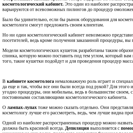
косметологический кабинет.
Это один из наиболее распростр
варьируются от всевозможных пилингов до процедур омоложен
Было бы удивительно, если бы рынок оборудования для космето
косметологи смогут предложить своим клиентам.
Но ни один косметологический кабинет невозможно представит
посетителей, ведь кроме получения заказанной процедуры, вы 
Модели косметологических кушеток разработаны таким образом
спинка, которую можно поставить под тем углом, который вам 
того, такие кушетки подойдут и для проведения процедур масс
В
кабинете косметолога
немаловажную роль играет и специа
да еще и так, чтобы все они были всегда под рукой? Для этого
угодно процедуры, они мобильны, ведь в большинстве своем, с
постоянными составляющими косметологического кабинета.
О
лампах-лупах
тоже можно сказать отдельно. Они представля
косметологу лучше его рассмотреть, ведь, чем лучше видна про
Одной из наиболее распространенных процедур можно назвать 
должна быть красивой всегда.
Депиляция
выполняется с
помощ