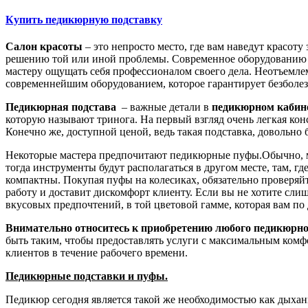
Купить педикюрную подставку
Салон красоты
– это непросто место, где вам наведут красот
решению той или иной проблемы. Современное оборудованию це
мастеру ощущать себя профессионалом своего дела. Неотъемлем
современнейшим оборудованием, которое гарантирует безболе
Педикюрная подстава
– важные детали в
педикюрном кабин
которую называют тринога. На первый взгляд очень легкая кон
Конечно же, доступной ценой, ведь такая подставка, доволь
Некоторые мастера предпочитают педикюрные пуфы.Обычно, ма
тогда инструменты будут располагаться в другом месте, там, г
компактны. Покупая пуфы на колесиках, обязательно проверяйт
работу и доставит дискомфорт клиенту. Если вы не хотите сли
вкусовых предпочтений, в той цветовой гамме, которая вам по
Внимательно относитесь к приобретению любого педикюрно
быть таким, чтобы предоставлять услуги с максимальным комфо
клиентов в течение рабочего времени.
Педикюрные подставки и пуфы.
Педикюр сегодня является такой же необходимостью как дыхан