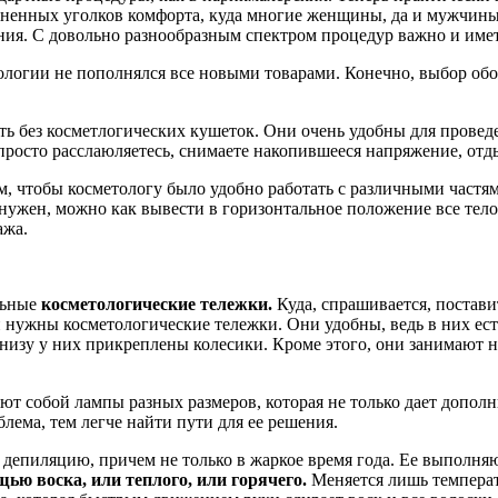
аненных уголков комфорта, куда многие женщины, да и мужчины
ия. С довольно разнообразным спектром процедур важно и имет
логии не пополнялся все новыми товарами. Конечно, выбор обор
ь без косметлогических кушеток. Они очень удобны для проведен
просто расслаюляетесь, снимаете накопившееся напряжение, отды
, чтобы косметологу было удобно работать с различными частям
нужен, можно как вывести в горизонтальное положение все тело,
ажа.
льные
косметологические тележки.
Куда, спрашивается, постав
 и нужны косметологические тележки. Они удобны, ведь в них ес
низу у них прикреплены колесики. Кроме этого, они занимают н
ют собой лампы разных размеров, которая не только дает допол
блема, тем легче найти пути для ее решения.
депиляцию, причем не только в жаркое время года. Ее выполня
ью воска, или теплого, или горячего.
Меняется лишь температу