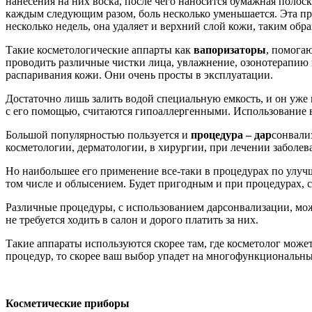
нанесения на них воска, после чего наносится бумажная полоск
каждым следующим разом, боль несколько уменьшается. Эта пр
несколько недель, она удаляет и верхний слой кожи, таким обра
Такие косметологические аппарты как
вапоризаторы
, помога
проводить различные чистки лица, увлажнение, озонотерапию 
распаривания кожи. Они очень просты в эксплуатации.
Достаточно лишь залить водой специальную емкость, и он уже
с его помощью, считаются гипоаллергенными. Использование ва
Большой популярностью пользуется и
процедура – дар
сонвали
косметологии, дерматологии, в хирургии, при лечении заболев
Но наибольшее его применение все-таки в процедурах по улуч
том числе и облысением. Будет пригодным и при процедурах, 
Различные процедуры, с использованием дарсонвализации, мож
не требуется ходить в салон и дорого платить за них.
Такие аппараты используются скорее там, где косметолог мож
процедур, то скорее ваш выбор упадет на многофункциональны
Косметические приборы