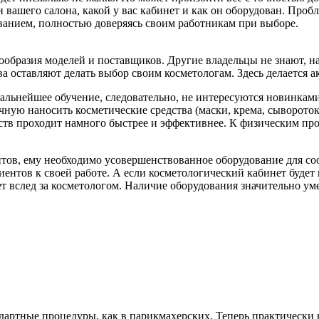
и вашего салона, какой у вас кабинет и как он оборудован. Проб
ванием, полностью доверяясь своим работникам при выборе.
нообразия моделей и поставщиков. Другие владельцы не знают, н
а оставляют делать выбор своим косметологам. Здесь делается 
альнейшее обучение, следовательно, не интересуются новинками
учную наносить косметические средства (маски, крема, сыворото
тв проходит намного быстрее и эффективнее. К физическим про
тов, ему необходимо усовершенствованное оборудование для соо
нтов к своей работе. А если косметологический кабинет будет п
ет вслед за косметологом. Наличие оборудования значительно ум
ндартные процедуры, как в парикмахерских. Теперь практическ