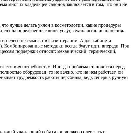
лема многих владельцев салонов заключается в том, что они не
а что лучше делать уклон в косметологии, какие процедуры
акцент на определенные виды услуг, технологию исполнения.
 и нечего не смыслят в физиотерапии. А для кабинета
к). Комбинированные методики всегда будут идти впереди. При
цессам поддержки относят: механический, термический,
тветствия потребностям. Иногда проблема становится перед
олностью оборудован, то не важно, кто на нем работает, он
еньшает трудоемкость работы персонала, ведь теперь в ручную
и каждый уважающий себя салон должен содержать и