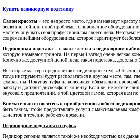
Купить педикюрную подставку
Салон красоты
– это непросто место, где вам наведут красот
решению той или иной проблемы. Современное оборудованию це
мастеру ощущать себя профессионалом своего дела. Неотъемлем
современнейшим оборудованием, которое гарантирует безболе
Педикюрная подстава
– важные детали в
педикюрном кабин
которую называют тринога. На первый взгляд очень легкая кон
Конечно же, доступной ценой, ведь такая подставка, доволь
Некоторые мастера предпочитают педикюрные пуфы.Обычно, ма
тогда инструменты будут располагаться в другом месте, там, г
компактны. Покупая пуфы на колесиках, обязательно проверяйт
работу и доставит дискомфорт клиенту. Если вы не хотите сли
вкусовых предпочтений, в той цветовой гамме, которая вам по
Внимательно относитесь к приобретению любого педикюрно
быть таким, чтобы предоставлять услуги с максимальным комфо
клиентов в течение рабочего времени.
Педикюрные подставки и пуфы.
Педикюр сегодня является такой же необходимостью как дыхан