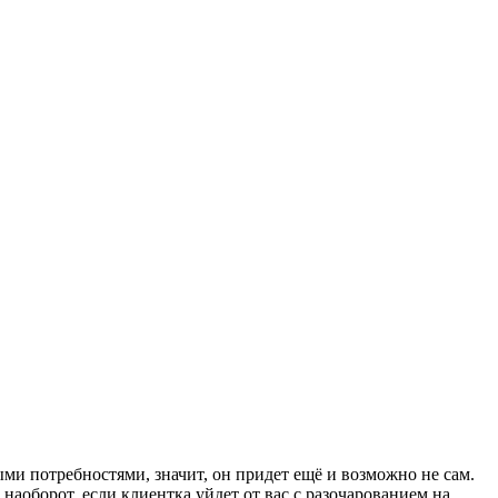
ми потребностями, значит, он придет ещё и возможно не сам.
наоборот, если клиентка уйдет от вас с разочарованием на