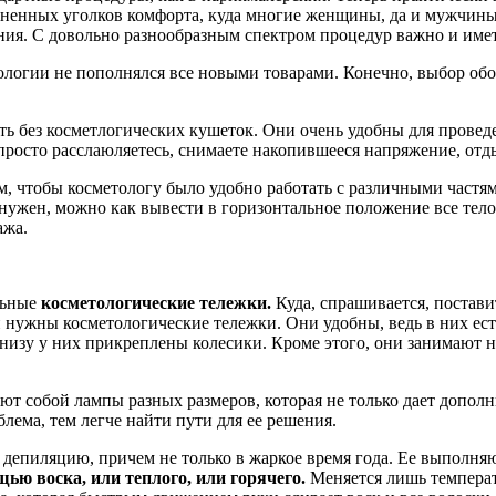
аненных уголков комфорта, куда многие женщины, да и мужчины
ия. С довольно разнообразным спектром процедур важно и имет
логии не пополнялся все новыми товарами. Конечно, выбор обор
ь без косметлогических кушеток. Они очень удобны для проведен
просто расслаюляетесь, снимаете накопившееся напряжение, отды
, чтобы косметологу было удобно работать с различными частям
нужен, можно как вывести в горизонтальное положение все тело,
ажа.
льные
косметологические тележки.
Куда, спрашивается, постав
 и нужны косметологические тележки. Они удобны, ведь в них ес
низу у них прикреплены колесики. Кроме этого, они занимают н
ют собой лампы разных размеров, которая не только дает допол
блема, тем легче найти пути для ее решения.
депиляцию, причем не только в жаркое время года. Ее выполня
ью воска, или теплого, или горячего.
Меняется лишь температу