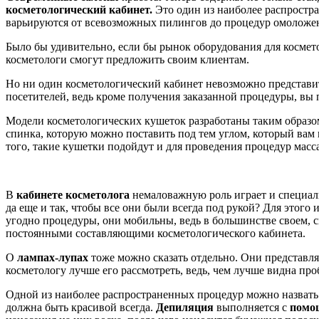
косметологический кабинет.
Это один из наиболее распростр
варьируются от всевозможных пилингов до процедур омоложен
Было бы удивительно, если бы рынок оборудования для космето
косметологи смогут предложить своим клиентам.
Но ни один косметологический кабинет невозможно представит
посетителей, ведь кроме получения заказанной процедуры, вы 
Модели косметологических кушеток разработаны таким образом
спинка, которую можно поставить под тем углом, который вам 
того, такие кушетки подойдут и для проведения процедур масс
В
кабинете косметолога
немаловажную роль играет и специа
да еще и так, чтобы все они были всегда под рукой? Для этого
угодно процедуры, они мобильны, ведь в большинстве своем, с
постоянными составляющими косметологического кабинета.
О
лампах-лупах
тоже можно сказать отдельно. Они представля
косметологу лучше его рассмотреть, ведь, чем лучше видна про
Одной из наиболее распространенных процедур можно назвать 
должна быть красивой всегда.
Депиляция
выполняется с
помощ