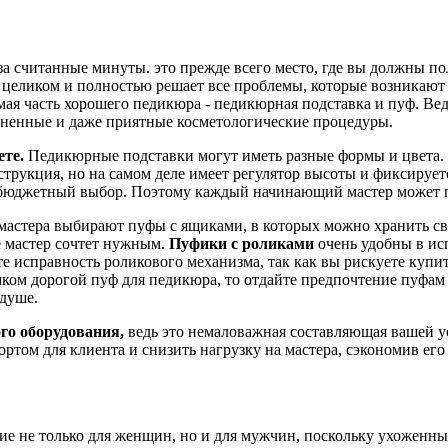
у за считанные минуты. это прежде всего место, где вы должны 
ликом и полностью решает все проблемы, которые возникают на
ая часть хорошего педикюра - педикюрная подставка и пуф. Вед
зненные и даже приятные косметологические процедуры.
ете.
Педикюрные подставки могут иметь разные формы и цвета. 
струкция, но на самом деле имеет регулятор высоты и фиксирует
но бюджетный выбор. Поэтому каждый начинающий мастер может 
стера выбирают пуфы с ящиками, в которых можно хранить сво
де мастер сочтет нужным.
Пуфики с роликами
очень удобны в ис
е исправность роликового механизма, так как вы рискуете купи
шком дорогой пуф для педикюра, то отдайте предпочтение пуфам
 душе.
го оборудования,
ведь это немаловажная составляющая вашей 
ртом для клиента и снизить нагрузку на мастера, сэкономив ег
ие не только для женщин, но и для мужчин, поскольку ухоженны