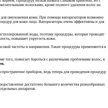
с корнем. Процедуру нельзя назвать слишком приятной, но с
ежелательными волосками, кроме полного удаления волос на
же для омоложения кожи. При помощи вапоризаторов возможно
роцедур для кожи лица. Вапоризаторы очень эффективны и для
 дистиллированной воды, поэтому процедуры, которые проводят
алость, повышает упругость кожи.
ысокой частоты и напряжения. Такие процедуры применяются в
ме того, помогает бороться с различными проблемами волос, в
ен.
спространение приборов, ведь теперь для проведения процедур
редоставление достаточно большого количества разнообразных
отдельных аппаратов.