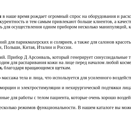
ы
в наше время рождает огромный спрос на оборудования и расх
курентность и тем самым привлекают больше клиентов, а качест
ь для осуществления одним прибором несколько манипуляций, ко
ний для парикмахерских и соляриев, а также для салонов красо
, Польши, Китая, Италии и России.
ий. Прибор Д Арсонваль, который генерирует синусоидальные то
ходим для распаривания кожи на лице перед началом любой косм
и,
благодаря вращающимся щеткам.
массажа тела и лица, что используется для усиленного воздейст
т морщин и электростимуляции и нехирургической подтяжки лица
нные для работы с телом пациента, которые очень хорошо возд
сколько режимов функциональности. В нашем каталоге вы може