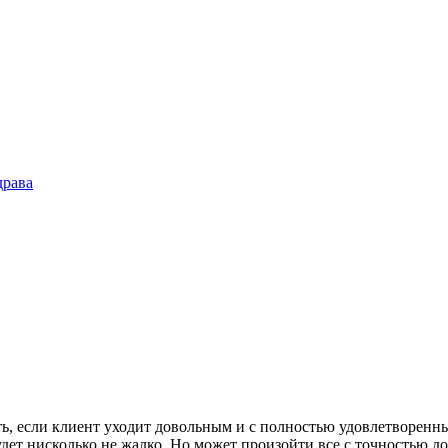
драва
ть, если клиент уходит довольным и с полностью удовлетворенны
ет нисколько не жалко. Но может произойти все с точностью до 