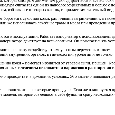
а, которая быстрым движением руки сдирает воск и все волоски 
оцедура считается одной из наиболее эффективных в борьбе с н
зом, избавляя ее от старых клеток, и придает замечательный вид.
ют бороться с сухостью кожи, различными загрязнениями, а так
или же использовать лечебные травы и масла при проведении п
 готов к эксплуатации. Работает вапоризатор с использованием
поризатора действует на весь организм. Он помогает снять уст
зация – на кожу воздействуют импульсным переменным током в
аний внутренних органов, в гинекологии, урологии и не только.
шению кожи – помогает избавится от угревой сыпи, прыщей. Кро
связанных
с лечением целлюлита и варикозного расширения в
но проводить и в домашних условиях. Это заметно повышает ра
ет выполнить лишь некоторые процедуры. Если же планируется п
е модели, которые совмещают в себе функции сразу нескольких 